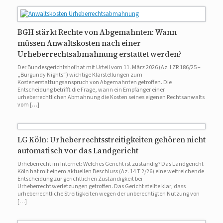
BGH stärkt Rechte von Abgemahnten: Wann
müssen Anwaltskosten nach einer
Urheberrechtsabmahnung erstattet werden?
Der Bundesgerichtshof hat mit Urteil vom 11. März 2026 (Az. I ZR 186/25 –
„Burgundy Nights“) wichtige Klarstellungen zum
Kostenerstattungsanspruch von Abgemahnten getroffen. Die
Entscheidung betrifft die Frage, wann ein Empfänger einer
urheberrechtlichen Abmahnung die Kosten seines eigenen Rechtsanwalts
vom […]
LG Köln: Urheberrechtsstreitigkeiten gehören nicht
automatisch vor das Landgericht
Urheberrecht im Internet: Welches Gericht ist zuständig? Das Landgericht
Köln hat mit einem aktuellen Beschluss (Az. 14 T 2/26) eine weitreichende
Entscheidung zur gerichtlichen Zuständigkeit bei
Urheberrechtsverletzungen getroffen. Das Gericht stellte klar, dass
urheberrechtliche Streitigkeiten wegen der unberechtigten Nutzung von
[…]