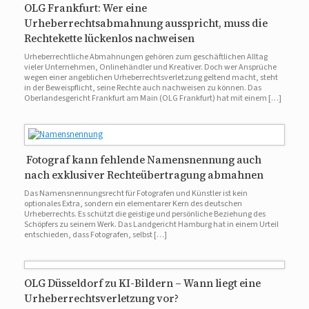
OLG Frankfurt: Wer eine
Urheberrechtsabmahnung ausspricht, muss die
Rechtekette lückenlos nachweisen
Urheberrechtliche Abmahnungen gehören zum geschäftlichen Alltag
vieler Unternehmen, Onlinehändler und Kreativer. Doch wer Ansprüche
wegen einer angeblichen Urheberrechtsverletzung geltend macht, steht
in der Beweispflicht, seine Rechte auch nachweisen zu können. Das
Oberlandesgericht Frankfurt am Main (OLG Frankfurt) hat mit einem […]
Fotograf kann fehlende Namensnennung auch
nach exklusiver Rechteübertragung abmahnen
Das Namensnennungsrecht für Fotografen und Künstler ist kein
optionales Extra, sondern ein elementarer Kern des deutschen
Urheberrechts. Es schützt die geistige und persönliche Beziehung des
Schöpfers zu seinem Werk. Das Landgericht Hamburg hat in einem Urteil
entschieden, dass Fotografen, selbst […]
OLG Düsseldorf zu KI-Bildern – Wann liegt eine
Urheberrechtsverletzung vor?