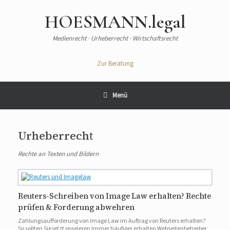
Zum
Inhalt
HOESMANN.legal
springen
Medienrecht · Urheberrecht · Wirtschaftsrecht
Zur Beratung
Menü
Urheberrecht
Rechte an Texten und Bildern
Reuters-Schreiben von Image Law erhalten? Rechte
prüfen & Forderung abwehren
Zahlungsaufforderung von Image Law im Auftrag von Reuters erhalten?
So sollten Sie jetzt reagieren Immer häufiger erhalten Webseitenbetreiber,