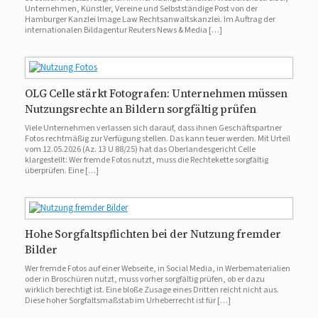
Unternehmen, Künstler, Vereine und Selbstständige Post von der
Hamburger Kanzlei Image Law Rechtsanwaltskanzlei. Im Auftrag der
internationalen Bildagentur Reuters News & Media […]
OLG Celle stärkt Fotografen: Unternehmen müssen
Nutzungsrechte an Bildern sorgfältig prüfen
Viele Unternehmen verlassen sich darauf, dass ihnen Geschäftspartner
Fotos rechtmäßig zur Verfügung stellen. Das kann teuer werden. Mit Urteil
vom 12.05.2026 (Az. 13 U 88/25) hat das Oberlandesgericht Celle
klargestellt: Wer fremde Fotos nutzt, muss die Rechtekette sorgfältig
überprüfen. Eine […]
Hohe Sorgfaltspflichten bei der Nutzung fremder
Bilder
Wer fremde Fotos auf einer Webseite, in Social Media, in Werbematerialien
oder in Broschüren nutzt, muss vorher sorgfältig prüfen, ob er dazu
wirklich berechtigt ist. Eine bloße Zusage eines Dritten reicht nicht aus.
Diese hoher Sorgfaltsmaßstab im Urheberrecht ist für […]