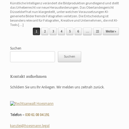
Künstliche Intelligenz verändert die Bildproduktion grundlegend und stellt
das Urheberrecht vor neue Herausforderungen. Das Oberlandesgericht
Düsseldorf hat nun klargestellt, unter welchen Voraussetzungen KI-
generierte Bilder fremde Fotografien verletzen. Die Entscheidung ist
besonders relevant für Fotografen, Kreative und Unternehmen, die mit KI-
Tools […]
Beitragsnavigation
1
2
3
4
5
6
…
22
Weiter »
Suchen
Suchen
Kontakt aufnehmen
Schildern Sie uns Ihr Anliegen. Wir melden uns zeitnah zurück.
Telefon –
030 61 08 04 191
kanzlei@hoesmann.legal