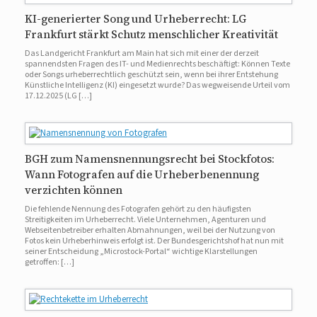
KI-generierter Song und Urheberrecht: LG
Frankfurt stärkt Schutz menschlicher Kreativität
Das Landgericht Frankfurt am Main hat sich mit einer der derzeit
spannendsten Fragen des IT- und Medienrechts beschäftigt: Können Texte
oder Songs urheberrechtlich geschützt sein, wenn bei ihrer Entstehung
Künstliche Intelligenz (KI) eingesetzt wurde? Das wegweisende Urteil vom
17.12.2025 (LG […]
BGH zum Namensnennungsrecht bei Stockfotos:
Wann Fotografen auf die Urheberbenennung
verzichten können
Die fehlende Nennung des Fotografen gehört zu den häufigsten
Streitigkeiten im Urheberrecht. Viele Unternehmen, Agenturen und
Webseitenbetreiber erhalten Abmahnungen, weil bei der Nutzung von
Fotos kein Urheberhinweis erfolgt ist. Der Bundesgerichtshof hat nun mit
seiner Entscheidung „Microstock-Portal“ wichtige Klarstellungen
getroffen: […]