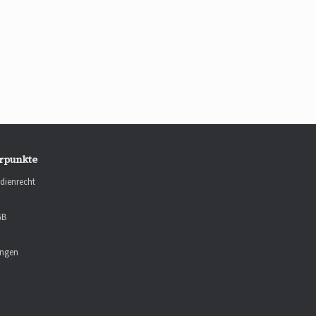
rpunkte
dienrecht
GB
ungen