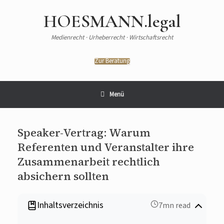
Zum
Inhalt
HOESMANN.legal
springen
Medienrecht · Urheberrecht · Wirtschaftsrecht
Zur Beratung
Menü
Speaker-Vertrag: Warum
Referenten und Veranstalter ihre
Zusammenarbeit rechtlich
absichern sollten
Inhaltsverzeichnis
7mn read