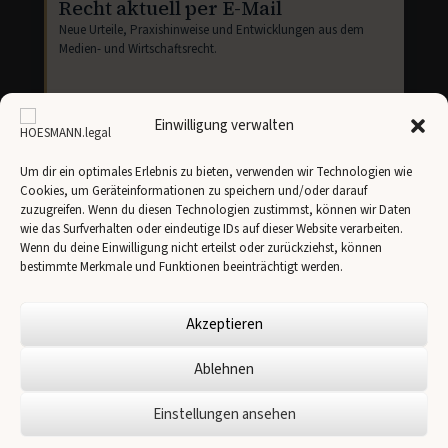
Recht aktuell per E-Mail
Neue Urteile, Praxishinweise und Entwicklungen aus dem
Medien- und Wirtschaftsrecht.
E-
Mail-
Einwilligung verwalten
Adresse
Um dir ein optimales Erlebnis zu bieten, verwenden wir Technologien wie
Cookies, um Geräteinformationen zu speichern und/oder darauf
Newsletter abonnieren
zuzugreifen. Wenn du diesen Technologien zustimmst, können wir Daten
wie das Surfverhalten oder eindeutige IDs auf dieser Website verarbeiten.
Ich stimme der Übertragung meiner Angaben an
Brevo
gemäß unserer
Datenschutzerklärung
zu.
Wenn du deine Einwilligung nicht erteilst oder zurückziehst, können
bestimmte Merkmale und Funktionen beeinträchtigt werden.
Akzeptieren
Ablehnen
Einstellungen ansehen
© 2026 HOESMANN.legal -
Impressum
-
Cookie-Richtlinie
Datenschutzerklärung