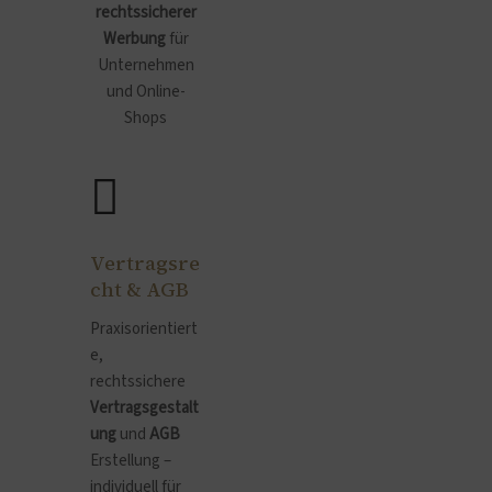
rechtssicherer
Werbung
für
Unternehmen
und Online-
Shops
Vertragsre
cht & AGB
Praxisorientiert
e,
rechtssichere
Vertragsgestalt
ung
und
AGB
Erstellung –
individuell für