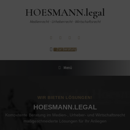
Zum
Inhalt
HOESMANN.legal
springen
Medienrecht · Urheberrecht · Wirtschaftsrecht
Zur Beratung
Menü
WIR BIETEN LÖSUNGEN!
HOESMANN.LEGAL
Kompetente Beratung im Medien-, Urheber- und Wirtschaftsrecht
maßgeschneiderte Lösungen für Ihr Anliegen