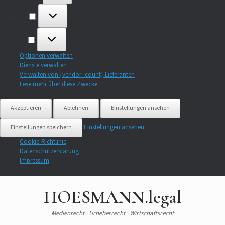
Statistiken
Marketing
Optionen verwalten
Dienste verwalten
Verwalten von {vendor_count}-Lieferanten
Lese mehr über diese Zwecke
Akzeptieren
Ablehnen
Einstellungen ansehen
Einstellungen ansehen
Einstellungen speichern
Cookie-Richtlinie
Datenschutzerklärung
Impressum
HOESMANN.legal
Medienrecht · Urheberrecht · Wirtschaftsrecht