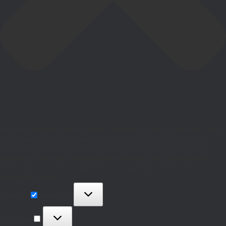
Um dir ein optimales Erlebnis zu bieten, verwenden wir Technologien wie Cookies,
um Geräteinformationen zu speichern und/oder darauf zuzugreifen. Wenn du
diesen Technologien zustimmst, können wir Daten wie das Surfverhalten oder
eindeutige IDs auf dieser Website verarbeiten. Wenn du deine Einwilligung nicht
erteilst oder zurückziehst, können bestimmte Merkmale und Funktionen
beeinträchtigt werden.
Funktional
Immer aktiv
Präferenzen