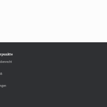
rpunkte
dienrecht
GB
ungen