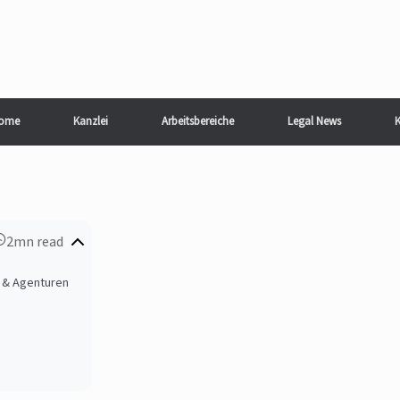
ome
Kanzlei
Arbeitsbereiche
Legal News
K
2mn read
n & Agenturen