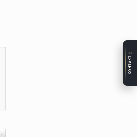
✉
KONTAKT
→