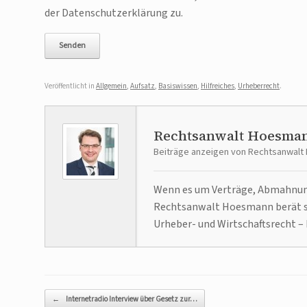
der Datenschutzerklärung zu.
Veröffentlicht in
Allgemein
,
Aufsatz
,
Basiswissen
,
Hilfreiches
,
Urheberrecht
.
Rechtsanwalt Hoesma
Beiträge anzeigen von Rechtsanwal
Wenn es um Verträge, Abmahnunge
Rechtsanwalt Hoesmann berät se
Urheber- und Wirtschaftsrecht – 
Beitragsnavigation
←
Internetradio Interview über Gesetz zur…