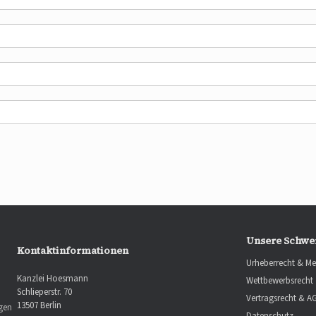
Unsere Schwe
Kontaktinformationen
Urheberrecht & Me
Kanzlei Hoesmann
Wettbewerbsrecht
Schlieperstr. 70
Vertragsrecht & A
13507 Berlin
ngen