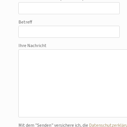
Betreff
Ihre Nachricht
Bitte lasse dieses Feld leer.
Mit dem "Senden" versichere ich, die
Datenschutzerklär