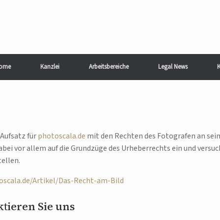
ome
Kanzlei
Arbeitsbereiche
Legal News
K
Aufsatz für
photoscala.de
mit den Rechten des Fotografen an sei
abei vor allem auf die Grundzüge des Urheberrechts ein und versuc
tellen.
scala.de/Artikel/Das-Recht-am-Bild
tieren Sie uns