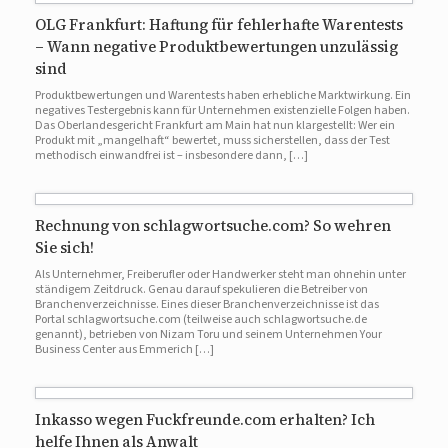
OLG Frankfurt: Haftung für fehlerhafte Warentests
– Wann negative Produktbewertungen unzulässig
sind
Produktbewertungen und Warentests haben erhebliche Marktwirkung. Ein
negatives Testergebnis kann für Unternehmen existenzielle Folgen haben.
Das Oberlandesgericht Frankfurt am Main hat nun klargestellt: Wer ein
Produkt mit „mangelhaft“ bewertet, muss sicherstellen, dass der Test
methodisch einwandfrei ist – insbesondere dann, […]
Rechnung von schlagwortsuche.com? So wehren
Sie sich!
Als Unternehmer, Freiberufler oder Handwerker steht man ohnehin unter
ständigem Zeitdruck. Genau darauf spekulieren die Betreiber von
Branchenverzeichnisse. Eines dieser Branchenverzeichnisse ist das
Portal schlagwortsuche.com (teilweise auch schlagwortsuche.de
genannt), betrieben von Nizam Toru und seinem Unternehmen Your
Business Center aus Emmerich […]
Inkasso wegen Fuckfreunde.com erhalten? Ich
helfe Ihnen als Anwalt