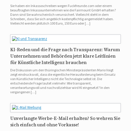
Sie haben ein Inkassoschreiben wegen Fuckfreunde.com oder einem
beauftragten Inkassounternehmen wie die Fairmount GmbH erhalten?
Dann sind Sie wahrscheinlich verunsichert. Vielleicht steht in dem
Schreiben, dass Sie sich angeblich kostenpflichtig angemeldet haben.
Vielleicht werden plötzlich 100 Euro, 150 Euro oder […]
KI-Reden und die Frage nach Transparenz: Warum
Unternehmen und Behörden jetzt klare Leitlinien
für Künstliche Intelligenz brauchen
Die Diskussion um den thüringischen Ministerpräsidenten Mario Voigt
zeigt eindrucksvoll, dass die eigentliche Herausforderung beim Einsatz
von Künstlicher Intelligenz nicht die Technologie selbst ist. Die
entscheidende Frage lautet vielmehr: Wie transparent,
verantwortungsvoll und nachvollziehbar wird KI eingesetzt? In den
vergangenen […]
Unverlangte Werbe-E-Mail erhalten? So wehren Sie
sich einfach und ohne Vorkasse!