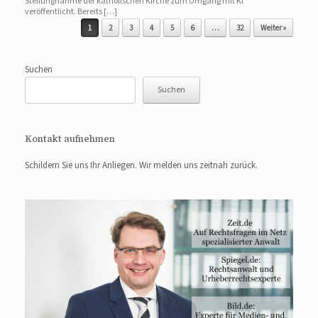
Stellungnahme der katholischen Kirche zum Umgang mit KI
veröffentlicht. Bereits […]
Beitragsnavigation
1
2
3
4
5
6
…
32
Weiter »
Suchen
Suchen
Kontakt aufnehmen
Schildern Sie uns Ihr Anliegen. Wir melden uns zeitnah zurück.