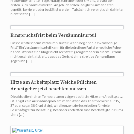
Freiberufler erhalten regelmäßig Schreiben oder E-Mails, die auf den
ersten Blick harmlos wirken: Angeblich sollen lediglich Firmendaten
geprüft, korrigiert oder bestätigt werden. Tatsächlich verbirgt sich dahinter
nicht selten […]
Einspruchsfrist beim Versäumnisurteil
Einspruchsfrist beim Versäumnisurteil: Wann beginnt die zweiwöchige
Frist? Ein Versäumnisurteil kann für die betroffene Partei erhebliche Folgen
haben. Wer auf eine Klage nicht rechtzeitig reagiert oder in einem Termin
nicht erscheint, riskiert, dass das Gericht ohne streitige Verhandlung
gegen ihn […]
Hitze am Arbeitsplatz: Welche Pflichten
Arbeitgeber jetzt beachten müssen
Die aktuellen hohen Temperaturen zeigen deutlich: Hitze am Arbeitsplatz
ist längst kein Ausnahmeproblem mehr. Wenn das Thermometer auf 35,
37 oder sogar 38 Grad steigt, wird konzentriertes Arbeiten für viele
Beschäftigte zur Belastung. Besonders betroffen sind Beschäftigte in Büros
ohne […]