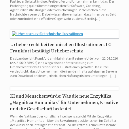
Fast jeder Selbstständige, Freiberufler und Unternehmer kennt das: Der
Posteingang quillt über mit Angeboten für Software, Coaching,
Agenturdienstleistungen oder Versicherungen. Viele löschen diese
Nachrichten genervt. Dabei wissen die wenigsten, dass ihnen bares Geld
oder zumindest eine effektive Gegenwehr zusteht. Bereits […]
Urheberrecht bei technischen Illustrationen: LG
Frankfurt bestätigt Urheberschutz
Das Landgericht Frankfurt am Main hat mit seinem Urteil vom 22.04.2026
(Az. 2-06 O 289/24) eine wegweisende Entscheidung zum
Urheberrechtsschutz technischer Illustrationen getroffen. Das Urteil
verdeutlicht, dass Unternehmen, die fremde Inhalte auf eigenen Servern
zum Download anbieten, erheblichen Haftungsrisiken unterliegen – […]
KI und Menschenwürde: Was die neue Enzyklika
„Magnifica Humanitas“ für Unternehmen, Kreative
und die Gesellschaft bedeutet
Wenn der Vatikan über künstliche Intelligenz spricht Mit der Enzyklika
„Magnifica Humanitas – Über die Bewahrung des Menschen im Zeitalter
der künstlichen Intelligenz“ hat Papst Leo XIV. erstmals eine umfassende