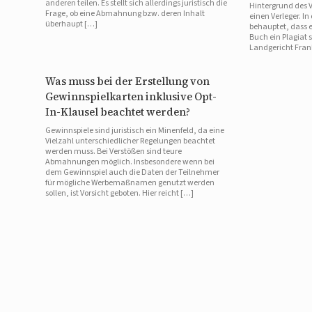
anderen teilen. Es stellt sich allerdings juristisch die
Hintergrund des V
Frage, ob eine Abmahnung bzw. deren Inhalt
einen Verleger. I
überhaupt […]
behauptet, dass 
Buch ein Plagiat 
Landgericht Fran
Was muss bei der Erstellung von
Gewinnspielkarten inklusive Opt-
In-Klausel beachtet werden?
Gewinnspiele sind juristisch ein Minenfeld, da eine
Vielzahl unterschiedlicher Regelungen beachtet
werden muss. Bei Verstößen sind teure
Abmahnungen möglich. Insbesondere wenn bei
dem Gewinnspiel auch die Daten der Teilnehmer
für mögliche Werbemaßnamen genutzt werden
sollen, ist Vorsicht geboten. Hier reicht […]
Beitragsnavigation