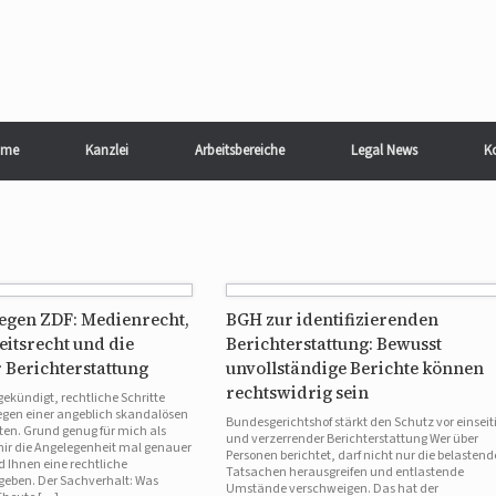
me
Kanzlei
Arbeitsbereiche
Legal News
K
egen ZDF: Medienrecht,
BGH zur identifizierenden
eitsrecht und die
Berichterstattung: Bewusst
 Berichterstattung
unvollständige Berichte können
rechtswidrig sein
ekündigt, rechtliche Schritte
gen einer angeblich skandalösen
Bundesgerichtshof stärkt den Schutz vor einseit
ten. Grund genug für mich als
und verzerrender Berichterstattung Wer über
mir die Angelegenheit mal genauer
Personen berichtet, darf nicht nur die belasten
Ihnen eine rechtliche
Tatsachen herausgreifen und entlastende
geben. Der Sachverhalt: Was
Umstände verschweigen. Das hat der