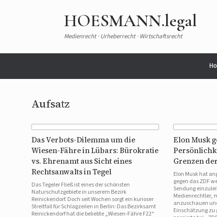
Zum
Inhalt
HOESMANN.legal
springen
Medienrecht · Urheberrecht · Wirtschaftsrecht
Ho
Aufsatz
Das Verbots-Dilemma um die
Elon Musk g
Wiesen-Fähre in Lübars: Bürokratie
Persönlichk
vs. Ehrenamt aus Sicht eines
Grenzen der
Rechtsanwalts in Tegel
Elon Musk hat ang
gegen das ZDF we
Das Tegeler Fließ ist eines der schönsten
Sendung einzulei
Naturschutzgebiete in unserem Bezirk
Medienrechtler, 
Reinickendorf. Doch seit Wochen sorgt ein kurioser
anzuschauen und 
Streitfall für Schlagzeilen in Berlin: Das Bezirksamt
Einschätzung zu 
Reinickendorf hat die beliebte „Wiesen-Fähre F22“