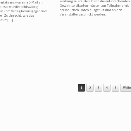
Werbung zu erzielen. Denn die entsprechenden
erfahrens war eine E-Mail an
Gewinnspielkarten müssen zur Teilnahme mit
n dieser wurde rechtswidrig
persönlichen Daten ausgefüllt und an den
ein vom Verlag herausgegebenes
Veranstalter geschickt werden.
sei. Zu Unrecht, wie das
kfurt […]
1
2
3
4
5
Weiter