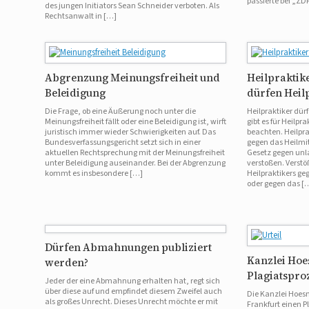
passierte bei „Z
des jungen Initiators Sean Schneider verboten. Als
Rechtsanwalt in […]
Abgrenzung Meinungsfreiheit und
Heilpraktik
Beleidigung
dürfen Heil
Die Frage, ob eine Äußerung noch unter die
Heilpraktiker dü
Meinungsfreiheit fällt oder eine Beleidigung ist, wirft
gibt es für Heilpr
juristisch immer wieder Schwierigkeiten auf. Das
beachten. Heilpra
Bundesverfassungsgericht setzt sich in einer
gegen das Heilmi
aktuellen Rechtsprechung mit der Meinungsfreiheit
Gesetz gegen un
unter Beleidigung auseinander. Bei der Abgrenzung
verstoßen. Verstö
kommt es insbesondere […]
Heilpraktikers ge
oder gegen das [
Dürfen Abmahnungen publiziert
Kanzlei Ho
werden?
Plagiatspro
Jeder der eine Abmahnung erhalten hat, regt sich
über diese auf und empfindet diesem Zweifel auch
Die Kanzlei Hoes
als großes Unrecht. Dieses Unrecht möchte er mit
Frankfurt einen 