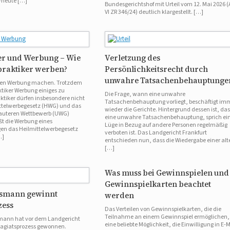
DFheute […]
Bundesgerichtshof mit Urteil vom 12. Mai 2026 (
VI ZR 346/24) deutlich klargestellt. […]
er und Werbung – Wie
Verletzung des
praktiker werben?
Persönlichkeitsrecht durch
unwahre Tatsachenbehauptunge
rfen Werbung machen. Trotzdem
aktiker Werbung einiges zu
Die Frage, wann eine unwahre
ktiker dürfen insbesondere nicht
Tatsachenbehauptung vorliegt, beschäftigt im
ttelwerbegesetz (HWG) und das
wieder die Gerichte. Hintergrund dessen ist, das
lauteren Wettbewerb (UWG)
eine unwahre Tatsachenbehauptung, sprich ei
ßt die Werbung eines
Lüge in Bezug auf andere Personen regelmäßig
gen das Heilmittelwerbegesetz
verboten ist. Das Landgericht Frankfurt
…]
entschieden nun, dass die Wiedergabe einer alt
[…]
Was muss bei Gewinnspielen und
Gewinnspielkarten beachtet
esmann gewinnt
werden
zess
Das Verteilen von Gewinnspielkarten, die die
Teilnahme an einem Gewinnspiel ermöglichen, 
mann hat vor dem Landgericht
eine beliebte Möglichkeit, die Einwilligung in E-M
Plagiatsprozess gewonnen.