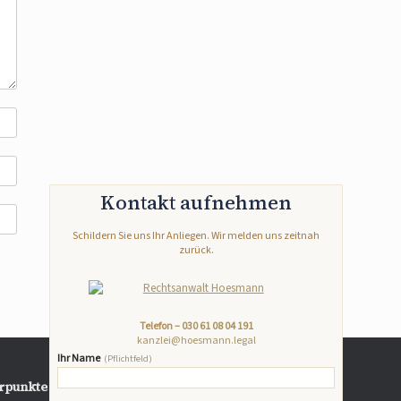
Kontakt aufnehmen
Schildern Sie uns Ihr Anliegen. Wir melden uns zeitnah
zurück.
Telefon –
030 61 08 04 191
kanzlei@hoesmann.legal
Ihr Name
(Pflichtfeld)
rpunkte