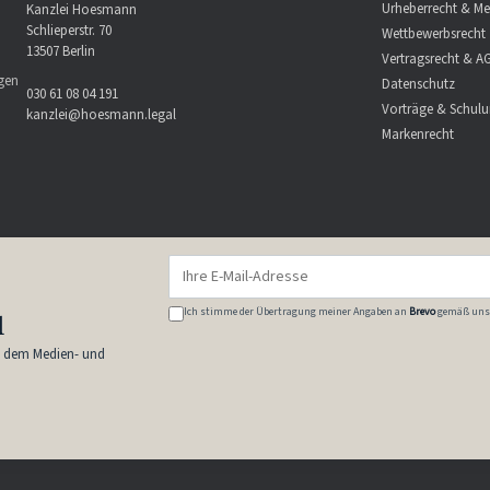
Urheberrecht & Me
Kanzlei Hoesmann
Schlieperstr. 70
Wettbewerbsrecht
13507 Berlin
Vertragsrecht & A
ngen
Datenschutz
030 61 08 04 191
Vorträge & Schul
kanzlei@hoesmann.legal
Markenrecht
Ich stimme der Übertragung meiner Angaben an
Brevo
gemäß uns
l
s dem Medien- und