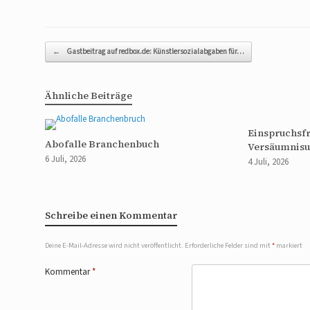
Beitragsnavigation
←
Gastbeitrag auf redbox.de: Künstlersozialabgaben für…
Ähnliche Beiträge
Einspruchsfr
Abofalle Branchenbuch
Versäumnisu
6 Juli, 2026
4 Juli, 2026
Schreibe einen Kommentar
Deine E-Mail-Adresse wird nicht veröffentlicht.
Erforderliche Felder sind mit
*
markiert
Kommentar
*