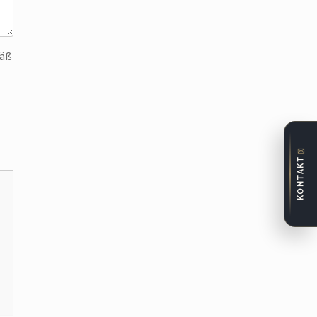
mäß
✉
KONTAKT