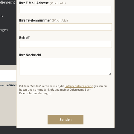
dienrecht
Ihre E-Mail-Adresse
(Pflichtfeld)
GB
Ihre Telefonnummer
(Pflichtfeld)
ungen
Betreff
Ihre Nachricht
Newsletter abonnieren
Bitte lasse dieses Feld leer.
erer
Datenschutzerklärung
zu.
Mit dem "Senden" versichere ich, die
Datenschutzerklärung
gelesen zu
haben und stimme der Nutzung meiner Daten gemäß der
Datenschutzerklärung zu.