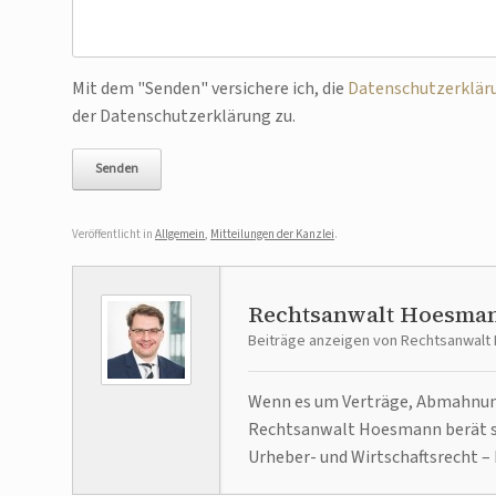
Bitte lasse dieses Feld leer.
Mit dem "Senden" versichere ich, die
Datenschutzerklär
der Datenschutzerklärung zu.
Veröffentlicht in
Allgemein
,
Mitteilungen der Kanzlei
.
Rechtsanwalt Hoesma
Beiträge anzeigen von Rechtsanwal
Wenn es um Verträge, Abmahnunge
Rechtsanwalt Hoesmann berät se
Urheber- und Wirtschaftsrecht – 