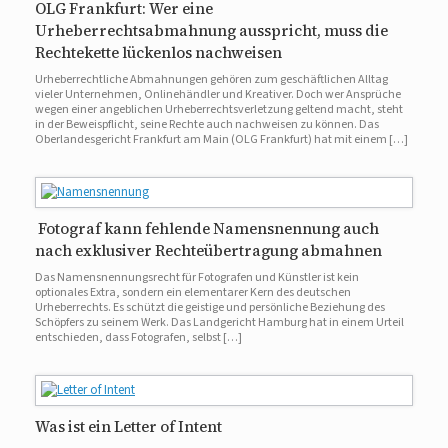
OLG Frankfurt: Wer eine
Urheberrechtsabmahnung ausspricht, muss die
Rechtekette lückenlos nachweisen
Urheberrechtliche Abmahnungen gehören zum geschäftlichen Alltag
vieler Unternehmen, Onlinehändler und Kreativer. Doch wer Ansprüche
wegen einer angeblichen Urheberrechtsverletzung geltend macht, steht
in der Beweispflicht, seine Rechte auch nachweisen zu können. Das
Oberlandesgericht Frankfurt am Main (OLG Frankfurt) hat mit einem […]
Fotograf kann fehlende Namensnennung auch
nach exklusiver Rechteübertragung abmahnen
Das Namensnennungsrecht für Fotografen und Künstler ist kein
optionales Extra, sondern ein elementarer Kern des deutschen
Urheberrechts. Es schützt die geistige und persönliche Beziehung des
Schöpfers zu seinem Werk. Das Landgericht Hamburg hat in einem Urteil
entschieden, dass Fotografen, selbst […]
Was ist ein Letter of Intent