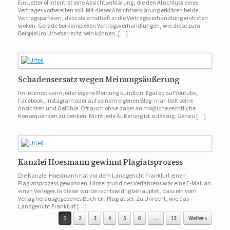
Ein Letter of Intent ist eine Absichtserklärung, die den Abschluss eines
Vertrages vorbereiten soll. Mit dieser Absichtserklärung erklären beide
Vertragsparteien, dass sie ernsthaft in die Vertragsverhandlung eintreten
wollen. Gerade bei komplexen Vertragsverhandlungen, wie diese zum
Beispiel im Urheberrecht sein können, […]
Schadensersatz wegen Meinungsäußerung
Im Internet kann jeder eigene Meinung kundtun. Egal ob auf Youtube,
Facebook, Instagram oder auf seinem eigenen Blog: man teilt seine
Ansichten und Gefühle. Oft auch ohne dabei an mögliche rechtliche
Konsequenzen zu denken. Nicht jede Äußerung ist zulässug. Genau […]
Kanzlei Hoesmann gewinnt Plagiatsprozess
Die Kanzlei Hoesmann hat vor dem Landgericht Frankfurt einen
Plagiatsprozess gewonnen. Hintergrund des Verfahrens war eine E-Mail an
einen Verleger. In dieser wurde rechtswidrig behauptet, dass ein vom
Verlag herausgegebenes Buch ein Plagiat sei. Zu Unrecht, wie das
Landgericht Frankfurt […]
Beitragsnavigation
1
2
3
4
5
6
…
13
Weiter »