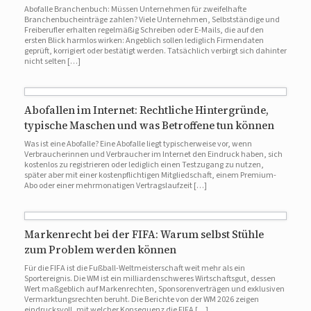
Abofalle Branchenbuch: Müssen Unternehmen für zweifelhafte
Branchenbucheinträge zahlen? Viele Unternehmen, Selbstständige und
Freiberufler erhalten regelmäßig Schreiben oder E-Mails, die auf den
ersten Blick harmlos wirken: Angeblich sollen lediglich Firmendaten
geprüft, korrigiert oder bestätigt werden. Tatsächlich verbirgt sich dahinter
nicht selten […]
Abofallen im Internet: Rechtliche Hintergründe,
typische Maschen und was Betroffene tun können
Was ist eine Abofalle? Eine Abofalle liegt typischerweise vor, wenn
Verbraucherinnen und Verbraucher im Internet den Eindruck haben, sich
kostenlos zu registrieren oder lediglich einen Testzugang zu nutzen,
später aber mit einer kostenpflichtigen Mitgliedschaft, einem Premium-
Abo oder einer mehrmonatigen Vertragslaufzeit […]
Markenrecht bei der FIFA: Warum selbst Stühle
zum Problem werden können
Für die FIFA ist die Fußball-Weltmeisterschaft weit mehr als ein
Sportereignis. Die WM ist ein milliardenschweres Wirtschaftsgut, dessen
Wert maßgeblich auf Markenrechten, Sponsorenverträgen und exklusiven
Vermarktungsrechten beruht. Die Berichte von der WM 2026 zeigen
eindrucksvoll, mit welcher Konsequenz die FIFA […]