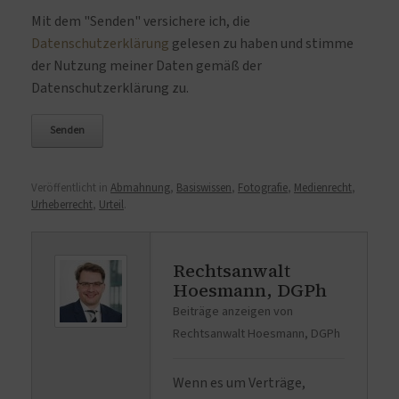
Bitte lasse dieses Feld leer.
Mit dem "Senden" versichere ich, die
Datenschutzerklärung
gelesen zu haben und stimme
der Nutzung meiner Daten gemäß der
Datenschutzerklärung zu.
Veröffentlicht in
Abmahnung
,
Basiswissen
,
Fotografie
,
Medienrecht
,
Urheberrecht
,
Urteil
.
Rechtsanwalt
Hoesmann, DGPh
Beiträge anzeigen von
Rechtsanwalt Hoesmann, DGPh
Wenn es um Verträge,