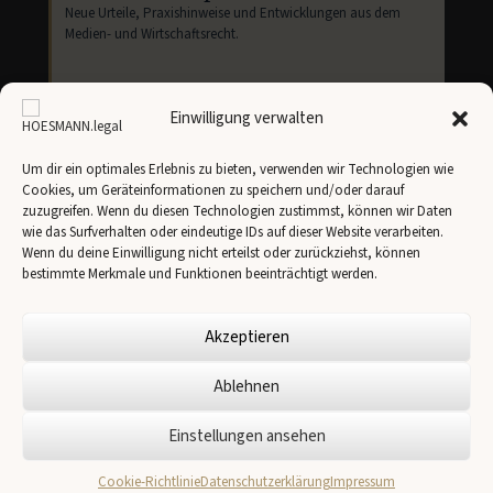
Neue Urteile, Praxishinweise und Entwicklungen aus dem
Medien- und Wirtschaftsrecht.
Einwilligung verwalten
Um dir ein optimales Erlebnis zu bieten, verwenden wir Technologien wie
Cookies, um Geräteinformationen zu speichern und/oder darauf
Newsletter abonnieren
zuzugreifen. Wenn du diesen Technologien zustimmst, können wir Daten
wie das Surfverhalten oder eindeutige IDs auf dieser Website verarbeiten.
Ich stimme der Übertragung meiner Angaben an
Brevo
gemäß unserer
Datenschutzerklärung
zu.
Wenn du deine Einwilligung nicht erteilst oder zurückziehst, können
bestimmte Merkmale und Funktionen beeinträchtigt werden.
Akzeptieren
Ablehnen
✉
Einstellungen ansehen
© 2026 HOESMANN.legal -
Impressum
-
Cookie-Richtlinie
Datenschutzerklärung
Cookie-Richtlinie
Datenschutzerklärung
Impressum