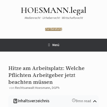
Zum
Inhalt
HOESMANN.legal
springen
Medienrecht · Urheberrecht · Wirtschaftsrecht
Zur Beratung
Menü
Hitze am Arbeitsplatz: Welche
Pflichten Arbeitgeber jetzt
beachten müssen
von
Rechtsanwalt Hoesmann, DGPh
Inhaltsverzeichnis
9mn read