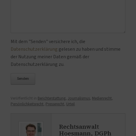
Bitte lasse dieses Feld leer.
Mit dem "Senden" versichere ich, die
Datenschutzerklärung
gelesen zu haben und stimme
der Nutzung meiner Daten gemäß der
Datenschutzerklärung zu.
Veröffentlicht in
Berichterstattung
,
Journalismus
,
Medienrecht
,
Persönlichkeitsrecht
,
Presserecht
,
Urteil
.
Rechtsanwalt
Hoesmann, DGPh