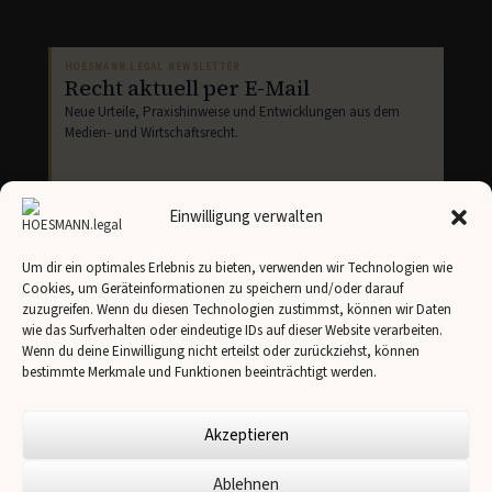
HOESMANN.LEGAL NEWSLETTER
Recht aktuell per E-Mail
Neue Urteile, Praxishinweise und Entwicklungen aus dem
Medien- und Wirtschaftsrecht.
Einwilligung verwalten
Um dir ein optimales Erlebnis zu bieten, verwenden wir Technologien wie
Cookies, um Geräteinformationen zu speichern und/oder darauf
Newsletter abonnieren
zuzugreifen. Wenn du diesen Technologien zustimmst, können wir Daten
wie das Surfverhalten oder eindeutige IDs auf dieser Website verarbeiten.
Ich stimme der Übertragung meiner Angaben an
Brevo
gemäß unserer
Datenschutzerklärung
zu.
Wenn du deine Einwilligung nicht erteilst oder zurückziehst, können
bestimmte Merkmale und Funktionen beeinträchtigt werden.
Akzeptieren
Ablehnen