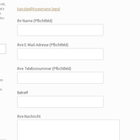
oll,
atz
kanzlei@hoesmann.legal
e
hr:
Ihr Name
(Pflichtfeld)
Ihre E-Mail-Adresse
(Pflichtfeld)
Ihre Telefonnummer
(Pflichtfeld)
en
en
Betreff
Ihre Nachricht