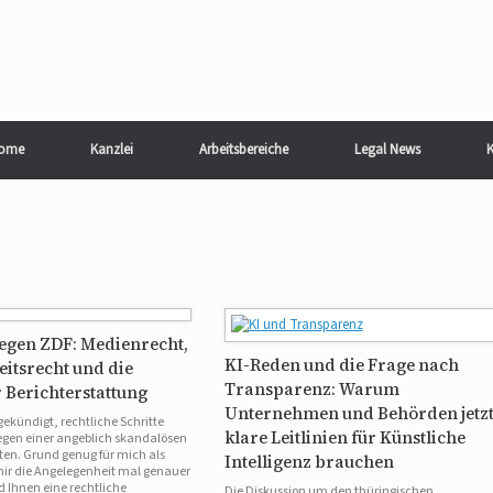
ome
Kanzlei
Arbeitsbereiche
Legal News
K
egen ZDF: Medienrecht,
KI-Reden und die Frage nach
eitsrecht und die
Transparenz: Warum
 Berichterstattung
Unternehmen und Behörden jetz
ekündigt, rechtliche Schritte
klare Leitlinien für Künstliche
gen einer angeblich skandalösen
ten. Grund genug für mich als
Intelligenz brauchen
mir die Angelegenheit mal genauer
Ihnen eine rechtliche
Die Diskussion um den thüringischen