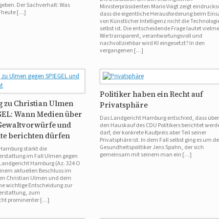
geben. Der Sachverhalt: Was
Ministerpräsidenten Mario Voigt zeigt eindrucksv
DFheute […]
dass die eigentliche Herausforderung beim Eins
von Künstlicher Intelligenz nicht die Technologi
selbst ist. Die entscheidende Frage lautet vielme
Wie transparent, verantwortungsvoll und
nachvollziehbar wird KI eingesetzt? In den
vergangenen […]
Politiker haben ein Recht auf
 zu Christian Ulmen
Privatsphäre
GEL: Wann Medien über
Das Landgericht Hamburg entschied, dass über
Gewaltvorwürfe und
den Hauskauf des CDU Politikers berichtet werd
darf, der konkrete Kaufpreis aber Teil seiner
lte berichten dürfen
Privatsphäre ist. In dem Fall selbst ging es um d
Gesundheitspolitiker Jens Spahn, der sich
Hamburg stärkt die
gemeinsam mit seinem man ein […]
erstattung im Fall Ulmen gegen
Landgericht Hamburg (Az. 324 O
einem aktuellen Beschluss im
hen Christian Ulmen und dem
ine wichtige Entscheidung zur
erstattung, zum
echt prominenter […]