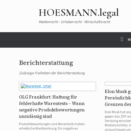
HOESMANN.legal
Medienrecht · Urheberrecht · Wirtschaftsrecht
H
Berichterstattung
Zulässige Freiheiten der Berichterstattung
Elon Musk g
OLG Frankfurt: Haftung für
Persönlichk
fehlerhafte Warentests – Wann
Grenzen der
negative Produktbewertungen
Elon Musk hat ang
unzulässig sind
gegen das ZDF we
Sendung einzulei
Produktbewertungen und Warentests haben
Medienrechtler, 
erhebliche Marktwirkung. Ein negatives
anzuschauen und 