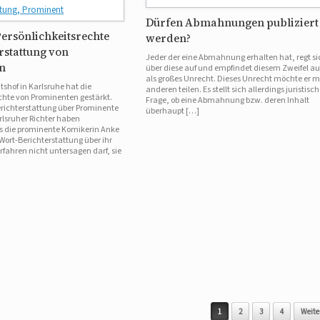
Dürfen Abmahnungen publiziert
Persönlichkeitsrechte
werden?
rstattung von
Jeder der eine Abmahnung erhalten hat, regt si
n
über diese auf und empfindet diesem Zweifel a
als großes Unrecht. Dieses Unrecht möchte er m
shof in Karlsruhe hat die
anderen teilen. Es stellt sich allerdings juristisch
chte von Prominenten gestärkt.
Frage, ob eine Abmahnung bzw. deren Inhalt
erichterstattung über Prominente
überhaupt […]
arlsruher Richter haben
s die prominente Komikerin Anke
Wort-Berichterstattung über ihr
fahren nicht untersagen darf, sie
1
2
3
4
Weiter