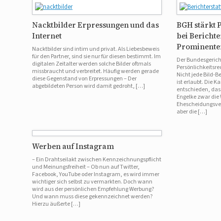
Nacktbilder Erpressungen und das
BGH stärkt 
Internet
bei Berichte
Prominente
Nacktbilder sind intim und privat. Als Liebesbeweis
für den Partner, sind sie nur für diesen bestimmt. Im
Der Bundesgericht
digitalen Zeitalter werden solche Bilder oftmals
Persönlichkeitsre
missbraucht und verbreitet. Häufig werden gerade
Nicht jede Bild-B
diese Gegenstand von Erpressungen – Der
ist erlaubt. Die K
abgebildeten Person wird damit gedroht, […]
entschieden, das
Engelke zwar die 
Ehescheidungsver
aber die […]
Werben auf Instagram
– Ein Drahtseilakt zwischen Kennzeichnungspflicht
und Meinungsfreiheit – Ob nun auf Twitter,
Facebook, YouTube oder Instagram, es wird immer
wichtiger sich selbst zu vermarkten. Doch wann
wird aus der persönlichen Empfehlung Werbung?
Und wann muss diese gekennzeichnet werden?
Hierzu äußerte […]
Beitragsnavigation