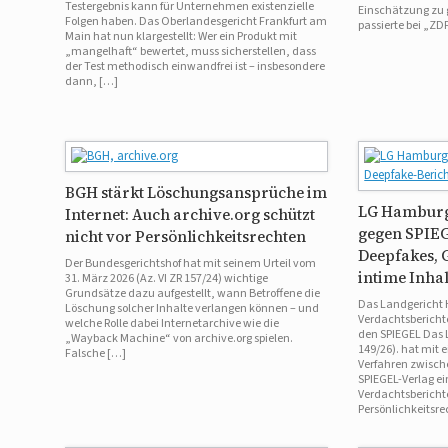
Testergebnis kann für Unternehmen existenzielle
Einschätzung zu 
Folgen haben. Das Oberlandesgericht Frankfurt am
passierte bei „Z
Main hat nun klargestellt: Wer ein Produkt mit
„mangelhaft“ bewertet, muss sicherstellen, dass
der Test methodisch einwandfrei ist – insbesondere
dann, […]
BGH stärkt Löschungsansprüche im
LG Hamburg
Internet: Auch archive.org schützt
gegen SPIE
nicht vor Persönlichkeitsrechten
Deepfakes, 
Der Bundesgerichtshof hat mit seinem Urteil vom
intime Inha
31. März 2026 (Az. VI ZR 157/24) wichtige
Grundsätze dazu aufgestellt, wann Betroffene die
Das Landgericht 
Löschung solcher Inhalte verlangen können – und
Verdachtsbericht
welche Rolle dabei Internetarchive wie die
den SPIEGEL Das 
„Wayback Machine“ von archive.org spielen.
149/26). hat mit 
Falsche […]
Verfahren zwisc
SPIEGEL-Verlag e
Verdachtsbericht
Persönlichkeitsr