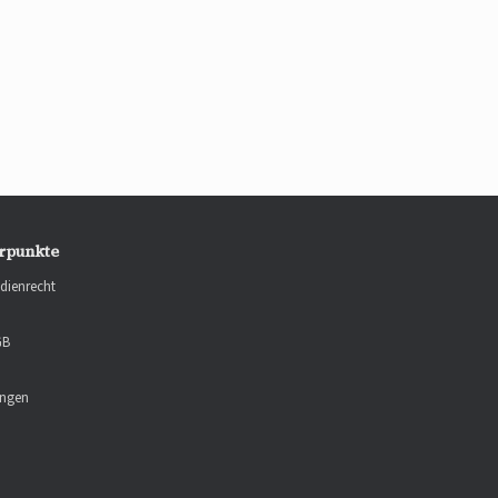
rpunkte
dienrecht
GB
ungen