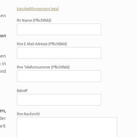
kanzlei@hoesmann.legal
sen
Ihr Name
(Pflichtfeld)
nen
Ihre E-Mail-Adresse
(Pflichtfeld)
hen
 in
Ihre Telefonnummer
(Pflichtfeld)
und
Betreff
en,
Ihre Nachricht
der
eit