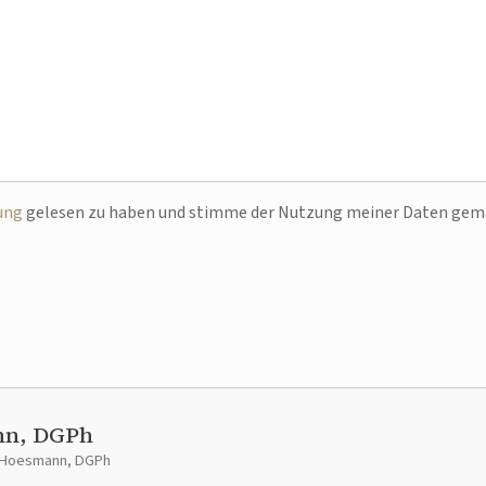
ung
gelesen zu haben und stimme der Nutzung meiner Daten ge
nn, DGPh
t Hoesmann, DGPh