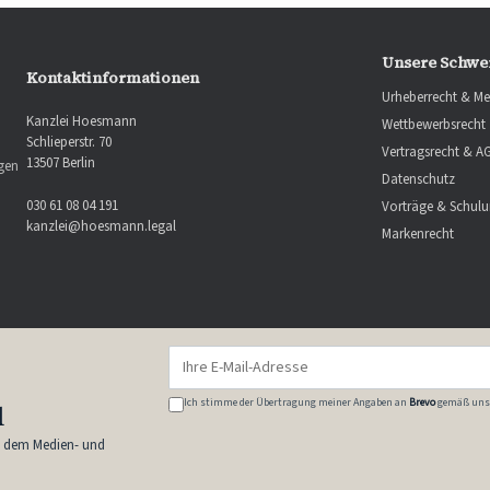
Unsere Schwe
Kontaktinformationen
Urheberrecht & Me
Kanzlei Hoesmann
Wettbewerbsrecht
Schlieperstr. 70
Vertragsrecht & A
13507 Berlin
ngen
Datenschutz
030 61 08 04 191
Vorträge & Schul
kanzlei@hoesmann.legal
Markenrecht
Ich stimme der Übertragung meiner Angaben an
Brevo
gemäß uns
l
s dem Medien- und