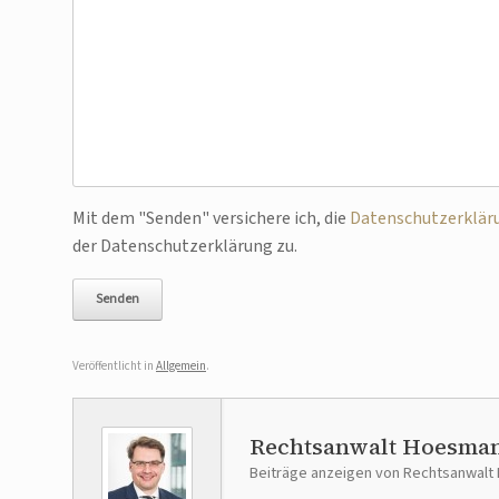
Bitte lasse dieses Feld leer.
Mit dem "Senden" versichere ich, die
Datenschutzerklär
der Datenschutzerklärung zu.
Veröffentlicht in
Allgemein
.
Rechtsanwalt Hoesma
Beiträge anzeigen von Rechtsanwal