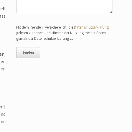
ell
ass
Bitte lasse dieses Feld leer.
Mit dem "Senden" versichere ich, die
Datenschutzerklärung
gelesen zu haben und stimme der Nutzung meiner Daten
gemäß der Datenschutzerklärung zu.
en,
gen
gen
ent
und
und