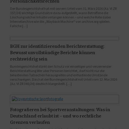
Persönlichkeitsrechten
Der Bundesgerichtshof hat mit seinem Urteil vom 31. März 2026 (Az. VI ZR
157/24) wichtige Grundsätze dazu aufgestellt, wann Betroffene die
Löschung solcher Inhalte verlangen können – und welche Rolle dabei
Internetarchive wie die „Wayback Machine“ von archive.org spielen.
Falsche […]
BGH zur identifizierenden Berichterstattung:
Bewusst unvollständige Berichte können
rechtswidrig sein
Bundesgerichtshof stärkt den Schutz vor einseitiger und verzerrender
Berichterstattung Wer über Personen berichtet, darf nicht nur die
belastenden Tatsachen herausgreifen und entlastende Umstände
verschweigen. Das hat der Bundesgerichtshof mit Urteil vom 12. Mai 2026
(Az. VI ZR 346/24) deutlich klargestellt. […]
Fotografieren bei Sportveranstaltungen: Was in
Deutschland erlaubt ist – und wo rechtliche
Grenzen verlaufen