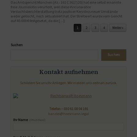
Das Amtsgericht München (Az.: 161 C 3617/20) hat eine selbst ernannte
freie Journalistin verurteilt, weil diese ihre unwahre
Verdachtsberichterstattung trotz positiver Kenntnis neuer Umstände
weder gelöscht, noch aktualisiert hat. Der Streitwert wurde vom Gericht
auf 40.000 € festgesetzt, da die […]
Beitragsnavigation
1
2
3
4
Weiter »
Suchen
Suchen
Kontakt aufnehmen
Schildern Sie uns Ihr Anliegen. Wir melden uns zeitnah zurück.
Telefon –
030 61 08 04 191
kanzlei@hoesmann.legal
Ihr Name
(Pflichtfeld)