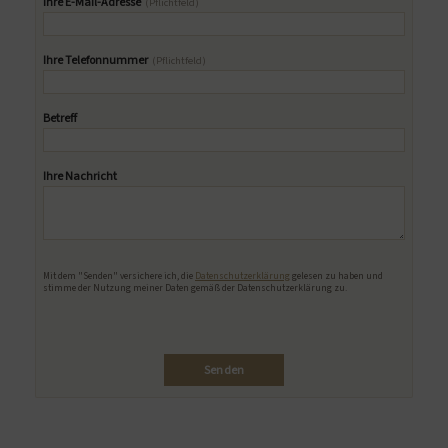
Ihre E-Mail-Adresse
(Pflichtfeld)
Ihre Telefonnummer
(Pflichtfeld)
Betreff
Ihre Nachricht
Bitte lasse dieses Feld leer.
Mit dem "Senden" versichere ich, die
Datenschutzerklärung
gelesen zu haben und
stimme der Nutzung meiner Daten gemäß der Datenschutzerklärung zu.