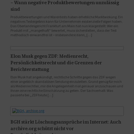
– Wann negative Produktbewertungen unzulässig
sind
Produktbewertungen und Warentests haben erhebliche Marktwirkung. Ein
negatives Testergebnis kann für Unternehmen existenzielle Folgen haben.
Das Oberlandesgericht Frankfurt am Main hat nun klargestellt: Wer ein
Produkt mit „mangelhaft“ bewertet, muss sicherstellen, dass der Test
methodisch einwandfrei ist – insbesondere dann, […]
Elon Musk gegen ZDF: Medienrecht,
Persönlichkeitsrecht und die Grenzen der
Berichterstattung
Elon Musk hat angekündigt, rechtliche Schritte gegen das ZDF wegen
einer angeblich skandalösen Sendung einzuleiten. Grund genug für mich
als Medienrechtler, mir die Angelegenheit mal genauer anzuschauen und
Ihnen eine rechtliche Einschätzung zu geben. Der Sachverhalt: Was
passierte bei „ZDFheute […]
BGH stärkt Löschungsansprüche im Internet: Auch
archive.org schützt nicht vor