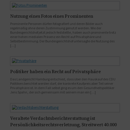
Nutzung eines Fotos eines Prominenten
Prominente Personen dürfen fotografiert und deren Bilder auch
regelmäßig ohne deren Zustimmung genutzt werden. Wie der
Bundesgerichtshof jetzt jedoch feststellte, haben auch prominente trotz
einer hohen medialen Präsenz ein Recht auf Privatsphäre und
Selbstbestimmung. Der Bundesgerichtshof untersagte die Nutzung des
[…]
Politiker haben ein Recht auf Privatsphäre
Das Landgericht Hamburg entschied, dass über den Hauskauf des CDU
Politikers berichtet werden darf, der konkrete Kaufpreis aber Teil seiner
Privatsphäre ist. In dem Fall selbst ging es um den Gesundheitspolitiker
Jens Spahn, der sich gemeinsam mit seinem man ein […]
Veraltete Verdachtsberichterstattung ist
Persönlichkeitsrechtsverletzung, Streitwert 40.000