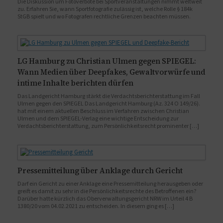
Die Diskussion um Fotoverbote bei Sportveranstaltungen nimmt weltweit
zu. Erfahren Sie, wann Sportfotografie zulässig ist, welche Rolle § 184k
StGB spielt und wo Fotografen rechtliche Grenzen beachten müssen.
LG Hamburg zu Christian Ulmen gegen SPIEGEL:
Wann Medien über Deepfakes, Gewaltvorwürfe und
intime Inhalte berichten dürfen
Das Landgericht Hamburg stärkt die Verdachtsberichterstattung im Fall
Ulmen gegen den SPIEGEL Das Landgericht Hamburg (Az. 324 O 149/26).
hat mit einem aktuellen Beschluss im Verfahren zwischen Christian
Ulmen und dem SPIEGEL-Verlag eine wichtige Entscheidung zur
Verdachtsberichterstattung, zum Persönlichkeitsrecht prominenter […]
Pressemitteilung über Anklage durch Gericht
Darf ein Gericht zu einer Anklage eine Pressemitteilung herausgeben oder
greift es damit zu sehr in die Persönlichkeitsrechte des Betroffenen ein?
Darüber hatte kürzlich das Oberverwaltungsgericht NRW im Urteil 4 B
1380/20 vom 04.02.2021 zu entscheiden. In diesem ging es […]