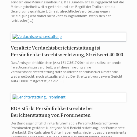
sondern eine Meinungsäußerung. Das Bundesverfassungsgericht hat die
Meinungsfreiheit weiter gestärkt und den Begriff der Trulla nicht als
Beleidigung qualifiziert. Eine strafrechtliche Verurteilung wegen
Beleidigung war daher nicht verfassungskonform. Wenn sich der
juristische […]
Veraltete Verdachtsberichterstattung ist
Persönlichkeitsrechtsverletzung, Streitwert 40.000
Das Amtsgericht München (Az.: 161 C 3617/20) hat eine selbst ernannte
freie Journalistin verurteilt, weil diese ihre unwahre
Verdachtsberichterstattung trotz positiver Kenntnis neuer Umstände
weder gelöscht, noch aktualisiert hat. Der Streitwert wurde vom Gericht
auf 40.000 € festgesetzt, da die […]
BGH stärkt Persönlichkeitsrechte bei
Berichterstattung von Prominenten
Der Bundesgerichtshof in Karlsruhe hat die Persönlichkeitsrechte von
Prominenten gestärkt. Nicht jede Bild-Berichterstattung über Prominente
ist erlaubt. Die Karlsruher Richter haben entschieden, dass die prominente