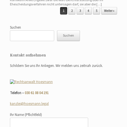
Komikerin Anke Engelke zwar die Wort-Berichterstattung über ihr
Ehescheidungsverfahren nicht untersagen darf, sie aber die […]
Beitragsnavigation
1
2
3
4
5
Weiter »
Suchen
Suchen
Kontakt aufnehmen
Schildern Sie uns Ihr Anliegen. Wir melden uns zeitnah zurück.
Telefon –
030 61 08 04 191
kanzlei@hoesmann.legal
Ihr Name
(Pflichtfeld)