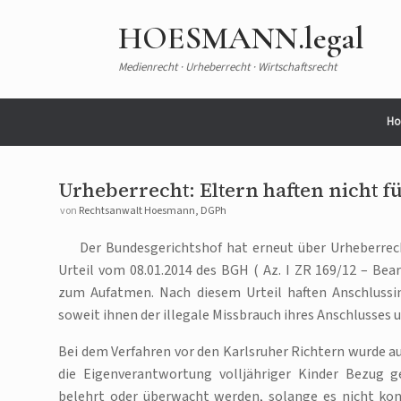
Zum
Inhalt
HOESMANN.legal
springen
Medienrecht · Urheberrecht · Wirtschaftsrecht
Ho
Urheberrecht: Eltern haften nicht f
von
Rechtsanwalt Hoesmann, DGPh
Der Bundesgerichtshof hat erneut über Urheberrec
Urteil vom 08.01.2014 des BGH ( Az. I ZR 169/12 – Bear
zum Aufatmen. Nach diesem Urteil haften Anschlussin
soweit ihnen der illegale Missbrauch ihres Anschlusses
Bei dem Verfahren vor den Karlsruher Richtern wurde au
die Eigenverantwortung volljähriger Kinder Bezug 
belehrt oder überwacht werden, solange es nicht ko