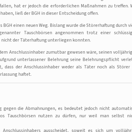
allen, hat er jedoch die erforderlichen Maßnahmen zu treffen. 
aben, ließ der BGH in dieser Entscheidung offen.
es BGH einen neuen Weg. Bislang wurde die Störerhaftung durch vi
sogenannter Tauschbörsen angenommen trotz einer schlüssi
 nicht der Täterhaftung unterliegen konnten.
es dem Anschlussinhaber zumutbar gewesen wäre, seinen volljähri
aufgrund unterlassener Belehrung seine Belehrungspflicht verle
, dass der Anschlussinhaber weder als Täter noch als Störer 
rlassung haftet.
gung gegen die Abmahnungen, es bedeutet jedoch nicht automati
nlos Tauschbörsen nutzen zu dürfen, nur weil man selbst ni
 Anschlussinhabers ausscheidet, soweit es sich um volljähr