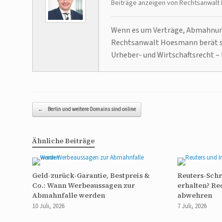
Beiträge anzeigen von Rechtsanwal
Wenn es um Verträge, Abmahnunge
Rechtsanwalt Hoesmann berät se
Urheber- und Wirtschaftsrecht – 
Beitragsnavigation
←
Berlin und weitere Domains sind online
Ähnliche Beiträge
Geld-zurück-Garantie, Bestpreis &
Reuters-Sch
Co.: Wann Werbeaussagen zur
erhalten? Re
Abmahnfalle werden
abwehren
10 Juli, 2026
7 Juli, 2026