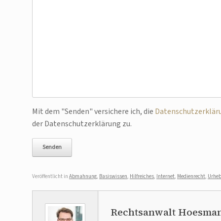
Bitte lasse dieses Feld leer.
Mit dem "Senden" versichere ich, die
Datenschutzerklär
der Datenschutzerklärung zu.
Veröffentlicht in
Abmahnung
,
Basiswissen
,
Hilfreiches
,
Internet
,
Medienrecht
,
Urheb
Rechtsanwalt Hoesma