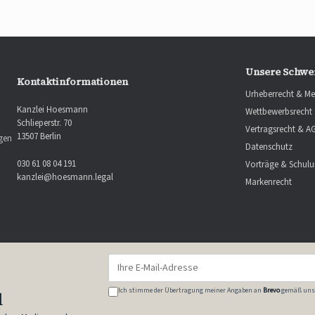
Unsere Schwe
Kontaktinformationen
Urheberrecht & Me
Kanzlei Hoesmann
Wettbewerbsrecht
Schlieperstr. 70
Vertragsrecht & A
13507 Berlin
ngen
Datenschutz
030 61 08 04 191
Vorträge & Schul
kanzlei@hoesmann.legal
Markenrecht
E-
Mail-
Adresse
Ich stimme der Übertragung meiner Angaben an
Brevo
gemäß uns
l