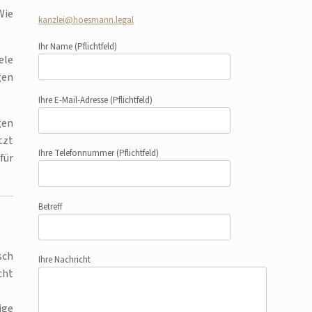
Wie
kanzlei@hoesmann.legal
Ihr Name
(Pflichtfeld)
ele
gen
Ihre E-Mail-Adresse
(Pflichtfeld)
gen
tzt
Ihre Telefonnummer
(Pflichtfeld)
für
Betreff
sch
Ihre Nachricht
cht
ige