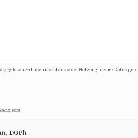
ung
gelesen zu haben und stimme der Nutzung meiner Daten ge
errecht
,
Urteil
.
nn, DGPh