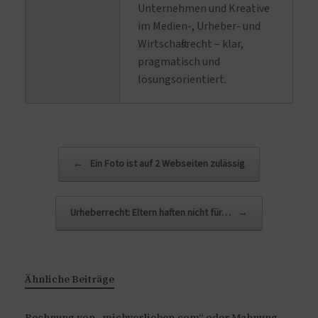
Unternehmen und Kreative
im Medien-, Urheber- und
Wirtschaftsrecht – klar,
pragmatisch und
lösungsorientiert.
Beitragsnavigation
←
Ein Foto ist auf 2 Webseiten zulässig
Urheberrecht: Eltern haften nicht für…
→
Ähnliche Beiträge
Rechnung von „michverlieben.com“ oder Mahnung