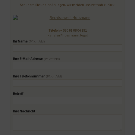
Schildern Sie uns Ihr Anliegen. Wir melden uns zeitnah zurück.
Telefon –
030 61 08 04 191
kanzlei@hoesmann.legal
Ihr Name
(Pflichtfeld)
Ihre E-Mail-Adresse
(Pflichtfeld)
Ihre Telefonnummer
(Pflichtfeld)
Betreff
Ihre Nachricht