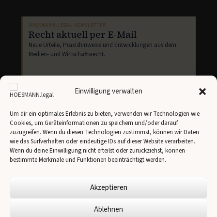
HOESMANN.LEGAL NEWSLETTER
Recht aktuell per E-Mail
Neue Urteile, Praxishinweise und Entwicklungen aus dem
Medien- und Wirtschaftsrecht.
Einwilligung verwalten
Um dir ein optimales Erlebnis zu bieten, verwenden wir Technologien wie
Cookies, um Geräteinformationen zu speichern und/oder darauf
Newsletter abonnieren
zuzugreifen. Wenn du diesen Technologien zustimmst, können wir Daten
wie das Surfverhalten oder eindeutige IDs auf dieser Website verarbeiten.
Ich stimme der Übertragung meiner Angaben an
Brevo
gemäß unserer
Datenschutzerklärung
zu.
Wenn du deine Einwilligung nicht erteilst oder zurückziehst, können
bestimmte Merkmale und Funktionen beeinträchtigt werden.
Akzeptieren
Ablehnen
✉