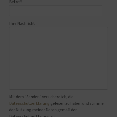
Betreff
Ihre Nachricht
Bitte lasse dieses Feld leer.
Mit dem "Senden" versichere ich, die
Datenschutzerklärung
gelesen zu haben und stimme
der Nutzung meiner Daten gemäß der
Datenschutzerklärung zu.