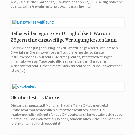
wie „Geld-zurück-Garantie“, „Deutschlands Nr. 1“, „100 % Originalware“
oder „2 Jahre Gewährleistung“. Doch genau hier […]
Selbstwiderlegung der Dringlichkeit: Warum
Zögern eine einstweilige Verfügung kosten kann
Selbstwiderlegung der Dringlichkeit: Wer zu lange wartet, verliert sein
Eilverfahren Die einstweilige Verfügung ist eines der schärfsten
Instrumente des Zivilrechts. Sie ermöglicht es, Rechtsverletzungen
innerhalb weniger Tage gerichtlich zu unterbinden. Gerade im
Wettbewerbsrecht, Urheberrecht, Markenrecht oder Persönlichkeitsrecht
ist sie […]
Oktoberfest als Marke
Die Landeshauptstadt München hat die Marke Oktoberfest jetzt
umfassend markenrechtlich europaweit schützen lassen. Der
markenrechtliche Schutz für das Oktoberfest als Marke bezieht sich dabei
nicht nur auf das Volksfest als solches, sondern auch viele Produkte sind
jetzt markenrechtlich geschützt.