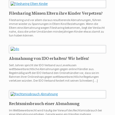
Filesharing Müssen Eltern ihre Kinder Verpetzen?
Filesharing und vor allem daraus resultierende Abmahnungen, führen
immer wieder zu Spannungen in Eltern Kind Beziehungen. Wenn die
Eltern eine Abmahnung wegen Filesharing bekommen, liegt der Verdacht
nahe, dass die unter Umständen minderjährigen Kinder etwas damit zu
tun haben können.
Abmahnung von IDO erhalten? Wir helfen!
Seit Jahren spricht der IDO Verband aus Leverkusen
wettbewerbsrechtliche Abmahnungen gegen online Händler aus.
Regelmäßig wirft der IDO Verband den Onlinehändler vor, dass sie im
Rahmen ihrer Onlineshops gegen wettbewerbsrechtliche Regelungen
verletzen würden. Der IDO Verband fordert mit seinen Schreiben […]
Rechtsmissbrauch einer Abmahnung
Im Wettbewerbsrecht wird häufig der Vorwurf des Rechtsmissbrauch bei
einer Abmahnung erhoben. Gerade wenn ein Händler mehrere