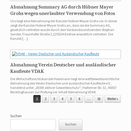
Abmahnung Summary AG durch Hübner Mayer
Grohs wegen unerlaubter Verwendung von Fotos
Uns liegt eine Abmahnung der Kanzlei Hübner Mayer Grohs vor. In dieser
zeigt die Kanzlei Hübner Mayer Grohs an, dass sie die Summary AG,
gesetzlich vertreten wurde durch den Vorstandsvorsitzenden Stephan
Sander, Fraunhofer Straße 2,225524 Itzehoe anwaltlich vertreten. Die
Kanzlei […]
Abmahnung Verein Deutscher und ausländischer
Kaufleute VDAK
Der Wirtschaftsrechtskanzlei Hoesmann liegt eine wettbewerbsrechtliche
Abmahnung des Verein Deutscher und ausländischer Kaufleute e.V.,
handelnd unter „VDAK aktiver Gewerbeschutz“, Halterner Str. 32, 45657
Recklinghausen zur Prüfung vor. Inhalt Abmahnung VDAK
Beitragsnavigation
1
2
3
4
5
6
…
16
Weiter »
Suchen
Suchen