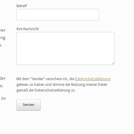
Betreff
Ihre Nachricht
ner
ung
n.
Bitte lasse dieses Feld leer.
der
Mit dem "Senden" versichere ich, die
Datenschutzerklärung
gelesen zu haben und stimme der Nutzung meiner Daten
n.
gemäß der Datenschutzerklärung zu.
 zu