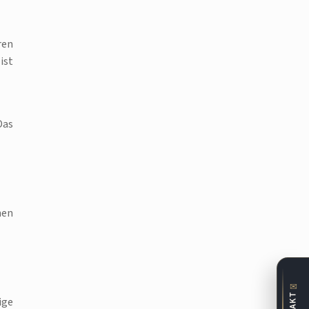
ren
ist
Das
hen
✉
ige