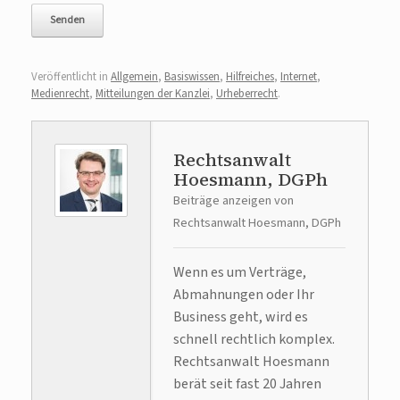
Veröffentlicht in
Allgemein
,
Basiswissen
,
Hilfreiches
,
Internet
,
Medienrecht
,
Mitteilungen der Kanzlei
,
Urheberrecht
.
Rechtsanwalt
Hoesmann, DGPh
Beiträge anzeigen von
Rechtsanwalt Hoesmann, DGPh
Wenn es um Verträge,
Abmahnungen oder Ihr
Business geht, wird es
schnell rechtlich komplex.
Rechtsanwalt Hoesmann
berät seit fast 20 Jahren