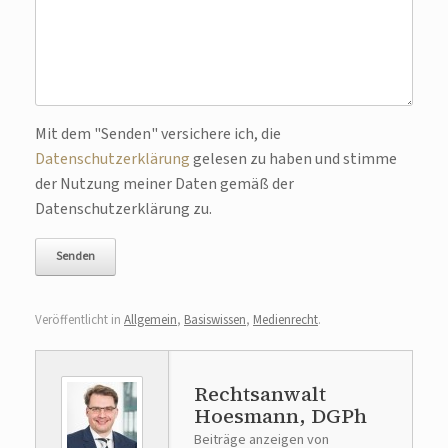
Bitte lasse dieses Feld leer.
Mit dem "Senden" versichere ich, die
Datenschutzerklärung
gelesen zu haben und stimme
der Nutzung meiner Daten gemäß der
Datenschutzerklärung zu.
Veröffentlicht in
Allgemein
,
Basiswissen
,
Medienrecht
.
Rechtsanwalt
Hoesmann, DGPh
Beiträge anzeigen von