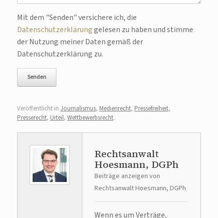
Bitte lasse dieses Feld leer.
Mit dem "Senden" versichere ich, die
Datenschutzerklärung
gelesen zu haben und stimme
der Nutzung meiner Daten gemäß der
Datenschutzerklärung zu.
Veröffentlicht in
Journalismus
,
Medienrecht
,
Pressefreiheit
,
Presserecht
,
Urteil
,
Wettbewerbsrecht
.
Rechtsanwalt
Hoesmann, DGPh
Beiträge anzeigen von
Rechtsanwalt Hoesmann, DGPh
Wenn es um Verträge,