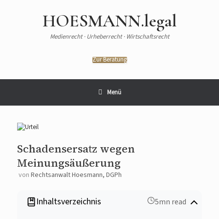
Zum
Inhalt
HOESMANN.legal
springen
Medienrecht · Urheberrecht · Wirtschaftsrecht
Zur Beratung
Menü
Schadensersatz wegen
Meinungsäußerung
von
Rechtsanwalt Hoesmann, DGPh
Inhaltsverzeichnis
5mn read