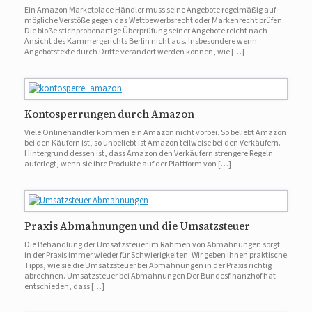
Ein Amazon Marketplace Händler muss seine Angebote regelmäßig auf
mögliche Verstöße gegen das Wettbewerbsrecht oder Markenrecht prüfen.
Die bloße stichprobenartige Überprüfung seiner Angebote reicht nach
Ansicht des Kammergerichts Berlin nicht aus. Insbesondere wenn
Angebotstexte durch Dritte verändert werden können, wie […]
Kontosperrungen durch Amazon
Viele Onlinehändler kommen ein Amazon nicht vorbei. So beliebt Amazon
bei den Käufern ist, so unbeliebt ist Amazon teilweise bei den Verkäufern.
Hintergrund dessen ist, dass Amazon den Verkäufern strengere Regeln
auferlegt, wenn sie ihre Produkte auf der Plattform von […]
Praxis Abmahnungen und die Umsatzsteuer
Die Behandlung der Umsatzsteuer im Rahmen von Abmahnungen sorgt
in der Praxis immer wieder für Schwierigkeiten. Wir geben Ihnen praktische
Tipps, wie sie die Umsatzsteuer bei Abmahnungen in der Praxis richtig
abrechnen. Umsatzsteuer bei Abmahnungen Der Bundesfinanzhof hat
entschieden, dass […]