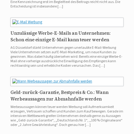
Eine Kennzeichnung erst im Begleittext des Beitrags reicht nicht aus. Die
Entscheidung ist insbesondere […]
Unzulässige Werbe-E-Mails an Unternehmen:
Schon eine einzige E-Mail kann teuer werden
AG Düsseldorf stärkt Unternehmen gegen unerlaubte E-Mail-Werbung
Viele Unternehmen setzen auf E-Mail-Marketing, um neue Kunden zu
gewinnen. Was dabei häufig übersehen wird: Bereits eine einzige Werbe-E-
Mail ohne vorherige ausdrückliche Einwilligung des Empfängers kann
rechtswidrig sein und erhebliche Kosten verursachen. Das […]
Geld-zurück-Garantie, Bestpreis & Co.: Wann
Werbeaussagen zur Abmahnfalle werden
Werbeaussagen können teuer werden Werbung soll Aufmerksamkeit
erzeugen, Vertrauen schaffen und Kunden zum Kauf bewegen. Gerade im
intensiven Wettbewerb greifen Unternehmen deshalb gerne zu Aussagen
wie „Geld-zurück-Garantie“, „Deutschlands Nr. 1“, „100 % Originalware“
oder „2 Jahre Gewährleistung“. Doch genau hier […]