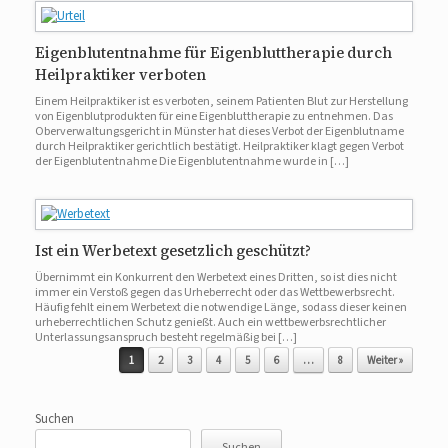
Eigenblutentnahme für Eigenbluttherapie durch
Heilpraktiker verboten
Einem Heilpraktiker ist es verboten, seinem Patienten Blut zur Herstellung
von Eigenblutprodukten für eine Eigenbluttherapie zu entnehmen. Das
Oberverwaltungsgericht in Münster hat dieses Verbot der Eigenblutname
durch Heilpraktiker gerichtlich bestätigt. Heilpraktiker klagt gegen Verbot
der Eigenblutentnahme Die Eigenblutentnahme wurde in […]
Ist ein Werbetext gesetzlich geschützt?
Übernimmt ein Konkurrent den Werbetext eines Dritten, so ist dies nicht
immer ein Verstoß gegen das Urheberrecht oder das Wettbewerbsrecht.
Häufig fehlt einem Werbetext die notwendige Länge, sodass dieser keinen
urheberrechtlichen Schutz genießt. Auch ein wettbewerbsrechtlicher
Unterlassungsanspruch besteht regelmäßig bei […]
Beitragsnavigation
1
2
3
4
5
6
…
8
Weiter »
Suchen
Suchen