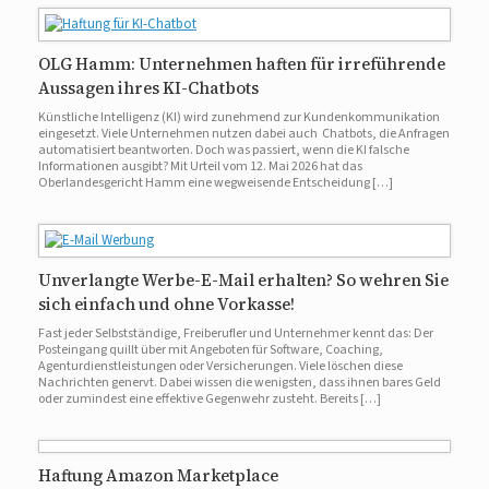
OLG Hamm: Unternehmen haften für irreführende
Aussagen ihres KI-Chatbots
Künstliche Intelligenz (KI) wird zunehmend zur Kundenkommunikation
eingesetzt. Viele Unternehmen nutzen dabei auch Chatbots, die Anfragen
automatisiert beantworten. Doch was passiert, wenn die KI falsche
Informationen ausgibt? Mit Urteil vom 12. Mai 2026 hat das
Oberlandesgericht Hamm eine wegweisende Entscheidung […]
Unverlangte Werbe-E-Mail erhalten? So wehren Sie
sich einfach und ohne Vorkasse!
Fast jeder Selbstständige, Freiberufler und Unternehmer kennt das: Der
Posteingang quillt über mit Angeboten für Software, Coaching,
Agenturdienstleistungen oder Versicherungen. Viele löschen diese
Nachrichten genervt. Dabei wissen die wenigsten, dass ihnen bares Geld
oder zumindest eine effektive Gegenwehr zusteht. Bereits […]
Haftung Amazon Marketplace