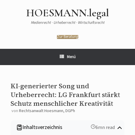
Zum
Inhalt
HOESMANN.legal
springen
Medienrecht · Urheberrecht · Wirtschaftsrecht
Zur Beratung
Menü
KI-generierter Song und
Urheberrecht: LG Frankfurt stärkt
Schutz menschlicher Kreativität
von
Rechtsanwalt Hoesmann, DGPh
Inhaltsverzeichnis
6mn read