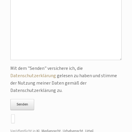
Bitte lasse dieses Feld leer.
Mit dem "Senden" versichere ich, die
Datenschutzerklärung
gelesen zu haben und stimme
der Nutzung meiner Daten gemäß der
Datenschutzerklärung zu.
Veröffentlicht in
KI
,
Medienrecht
,
Urheberrecht
,
Urteil
.