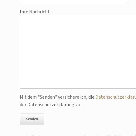
Ihre Nachricht
Bitte lasse dieses Feld leer.
Mit dem "Senden" versichere ich, die
Datenschutzerklär
der Datenschutzerklärung zu.