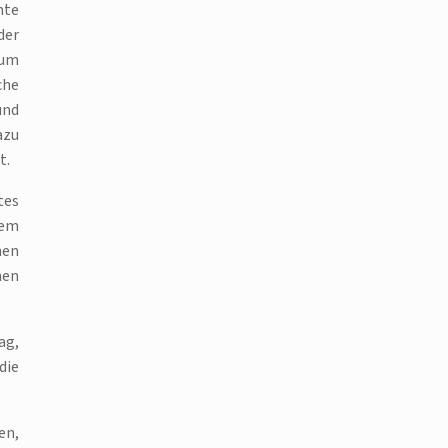
hte
der
aum
che
und
azu
t.
tes
dem
hen
nen
ag,
die
en,