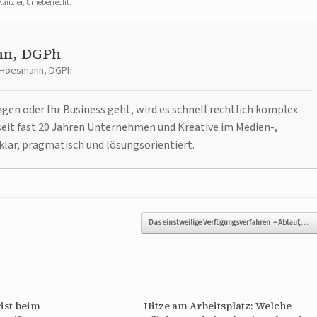
Kanzlei
,
Urheberrecht
.
nn, DGPh
t Hoesmann, DGPh
n oder Ihr Business geht, wird es schnell rechtlich komplex.
it fast 20 Jahren Unternehmen und Kreative im Medien-,
klar, pragmatisch und lösungsorientiert.
Das einstweilige Verfügungsverfahren – Ablauf,…
ist beim
Hitze am Arbeitsplatz: Welche