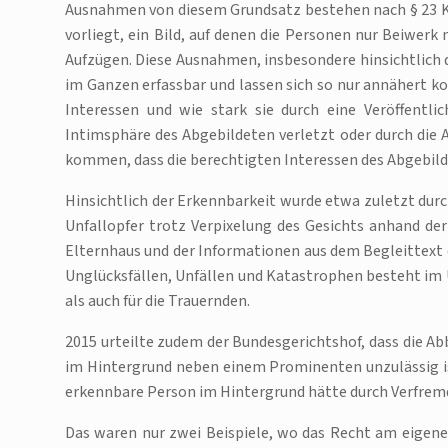
Ausnahmen von diesem Grundsatz bestehen nach § 23 KU
vorliegt, ein Bild, auf denen die Personen nur Beiwerk
Aufzügen. Diese Ausnahmen, insbesondere hinsichtlich d
im Ganzen erfassbar und lassen sich so nur annähert k
Interessen und wie stark sie durch eine Veröffentlic
Intimsphäre des Abgebildeten verletzt oder durch die
kommen, dass die berechtigten Interessen des Abgebilde
Hinsichtlich der Erkennbarkeit wurde etwa zuletzt durc
Unfallopfer trotz Verpixelung des Gesichts anhand d
Elternhaus und der Informationen aus dem Begleittext 
Unglücksfällen, Unfällen und Katastrophen besteht im Ü
als auch für die Trauernden.
2015 urteilte zudem der Bundesgerichtshof, dass die Abb
im Hintergrund neben einem Prominenten unzulässig ist
erkennbare Person im Hintergrund hätte durch Verfre
Das waren nur zwei Beispiele, wo das Recht am eigenen