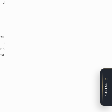
ild
Für
 in
ann
cht
✉
KONTAKT