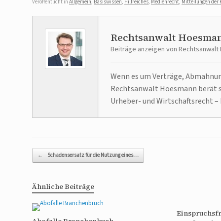
Veröffentlicht in
Allgemein
,
Basiswissen
,
Hilfreiches
,
Medienrecht
,
Mitteilungen der 
Rechtsanwalt Hoesma
Beiträge anzeigen von Rechtsanwal
Wenn es um Verträge, Abmahnunge
Rechtsanwalt Hoesmann berät se
Urheber- und Wirtschaftsrecht – 
Beitragsnavigation
←
Schadensersatz für die Nutzung eines…
Ähnliche Beiträge
Einspruchsfr