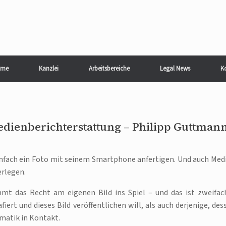
me
Kanzlei
Arbeitsbereiche
Legal News
K
edienberichterstattung – Philipp Guttman
einfach ein Foto mit seinem Smartphone anfertigen. Und auch Med
erlegen.
mmt das Recht am eigenen Bild ins Spiel – und das ist zweifac
iert und dieses Bild veröffentlichen will, als auch derjenige, des
ematik in Kontakt.