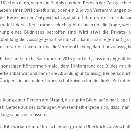
G etwa dann, wenn ein Bildnis aus dem Bereich der Zeitgeschic
 neben einer Örtlichkeit sind, oder ein Bild von Versammlungen o
es Bereiches der Zeitgeschichte, sind mit ihren Kriterien teils k
omplett darstellen. Immer jedoch geht es auch um die Frage, wel
hung eines Bildnisses betroffen sind. Wird etwa die Privats- 
 Abbildung der Aussagegehalt verfälscht, kann man regelmäßig d
ten verletzt werden und die Veröffentlichung damit unzulässig is
h das Landgericht Saarbrücken 2015 geurteilt, dass ein abgebilde
er sonstigen Körpermerkmale, dem Hintergrund des Bildes mit 
erkennbar war und damit die Abbildung unzulässig. Bei persönlic
brigen ein besonders hohes Schutzniveau für die direkt Betroffe
ildung einer Person am Strand, die nur im Bikini auf einer Liege l
. Gerade aus der zufälligen Anwesenheit ergebe sich, dass man 
mdung schützen müssen.
 Bild wirken kann. Um sich einen groben Überblick zu verschaff