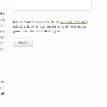
ete
Bitte lasse dieses Feld leer.
die
Mit dem "Senden" versichere ich, die
Datenschutzerklärung
ohl
gelesen zu haben und stimme der Nutzung meiner Daten
en.
gemäß der Datenschutzerklärung zu.
der
vom
uch
 es
dem
cht