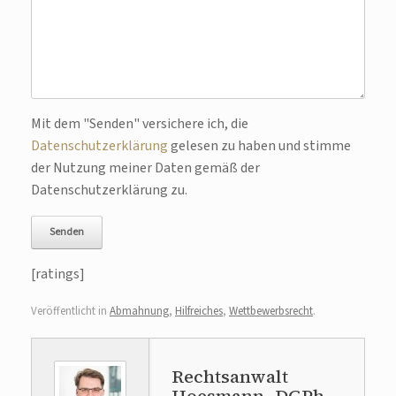
Mit dem "Senden" versichere ich, die
Bitte lasse dieses Feld leer.
Datenschutzerklärung
gelesen zu haben und stimme
der Nutzung meiner Daten gemäß der
Datenschutzerklärung zu.
[ratings]
Veröffentlicht in
Abmahnung
,
Hilfreiches
,
Wettbewerbsrecht
.
Rechtsanwalt
Hoesmann, DGPh