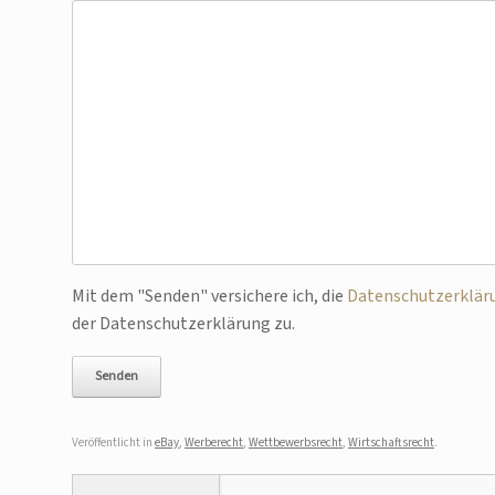
Bitte lasse dieses Feld leer.
Mit dem "Senden" versichere ich, die
Datenschutzerklär
der Datenschutzerklärung zu.
Veröffentlicht in
eBay
,
Werberecht
,
Wettbewerbsrecht
,
Wirtschaftsrecht
.