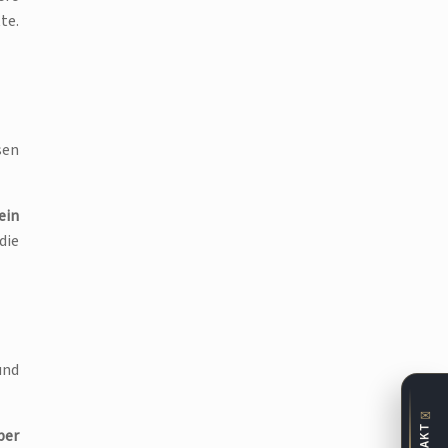
te.
sen
ein
die
und
✉
ber