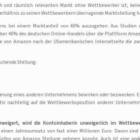
h und räumlich relevanten Markt ohne Wettbewerber ist, kei
Verhältnis zu seinen Wettbewerbern überragende Marktstellung h
ens bei einem Marktanteil von 40% auszugehen. Aus Studien 
 über 40% des deutschen Online-Handels über die Plattform Ama
te von Amazon nach der USamerikanischen Internetseite die zw
chende Stellung.
nderung eines anderen Unternehmens bewirken oder bezwecken. E
ektiv nachteilig auf die Wettbewerbsposition anderer Unterneh
weigert, wird die Kontoinhaberin unweigerlich im Wettbew
einen Jahresumsatz von fast einer Millionen Euro. Davon sind 
ürfen von Amazon Stellung nehmen konnte. Auch ist eine and