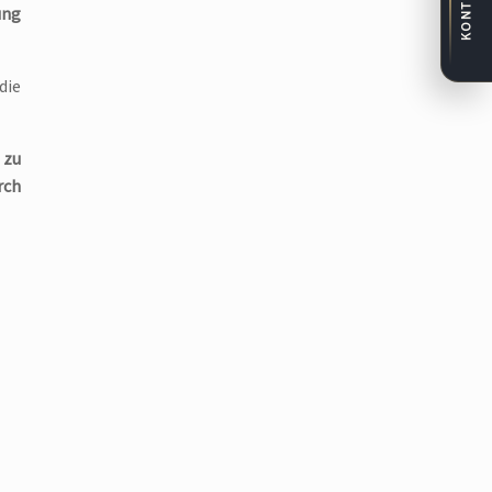
KONTAKT
ung
die
 zu
rch