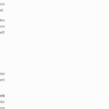
nem
at.
des
zon
eit
ine
men
erb
ihr
ere