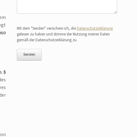
dem
Bitte lasse dieses Feld leer.
egt
Mit dem "Senden" versichere ich, die
Datenschutzerklärung
nso
gelesen zu haben und stimme der Nutzung meiner Daten
gemäß der Datenschutzerklärung zu.
. §
des
res
der
von