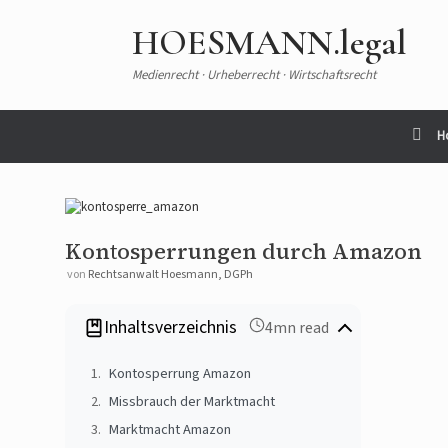
Zum
Inhalt
HOESMANN.legal
springen
Medienrecht · Urheberrecht · Wirtschaftsrecht
H
Kontosperrungen durch Amazon
von
Rechtsanwalt Hoesmann, DGPh
Inhaltsverzeichnis
4mn read
Kontosperrung Amazon
Missbrauch der Marktmacht
Marktmacht Amazon