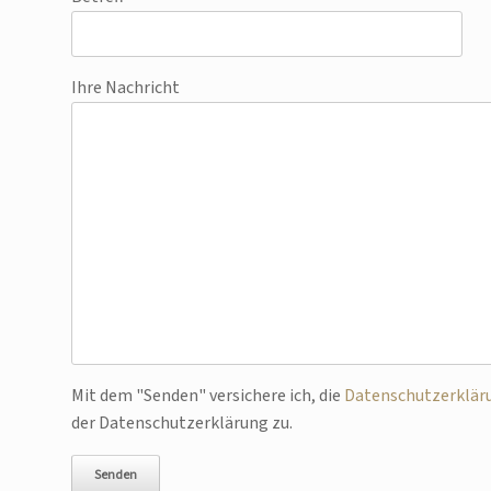
Ihre Nachricht
Bitte lasse dieses Feld leer.
Mit dem "Senden" versichere ich, die
Datenschutzerklär
der Datenschutzerklärung zu.