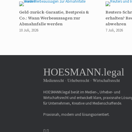
Geld-zurück-Garantie, Bestpreis &
Reuters-Sch
Co.: Wann Werbeaussagen zur
erhalten? Re
Abmahnfalle werden
abwehren
10 Juli, 2026
7 Juli, 2026
HOESMANN.legal
Medienrecht · Urheberrecht · Wirtschaftsrecht
HOESMANN.legal berät im Medien-, Urheber- und
Wirtschaftsrecht und entwickelt klare, praxisnahe Lösu
für Unternehmen, Kreative und Medienschaffende.
Praxisnah, modern und lösungsorientiert.