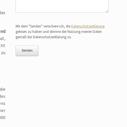
das
Bitte lasse dieses Feld leer.
Mit dem "Senden" versichere ich, die
Datenschutzerklärung
end
gelesen zu haben und stimme der Nutzung meiner Daten
gemäß der Datenschutzerklärung zu.
at,
cht
 zu
die
des
ens
ner
000