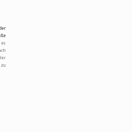
der
öße
 es
ach
ler
 zu