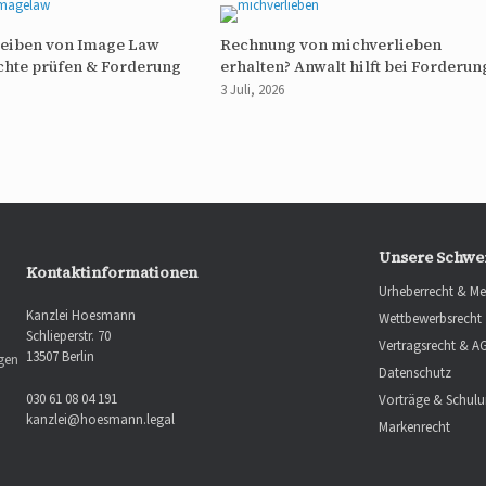
reiben von Image Law
Rechnung von michverlieben
chte prüfen & Forderung
erhalten? Anwalt hilft bei Forderun
3 Juli, 2026
Unsere Schwe
Kontaktinformationen
Urheberrecht & Me
Kanzlei Hoesmann
Wettbewerbsrecht
Schlieperstr. 70
Vertragsrecht & A
13507 Berlin
ngen
Datenschutz
030 61 08 04 191
Vorträge & Schul
kanzlei@hoesmann.legal
Markenrecht