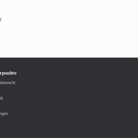
g
rpunkte
dienrecht
GB
ungen