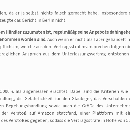
len, da er ja selbst nichts falsch gemacht habe, insbesondere 
ugte das Gericht in Berlin nicht.
nem Händler zuzumuten ist, regelmäßig seine Angebote dahingeh
rgenommen worden sind.
Auch wenn er nicht als Täter gehandelt h
ltspflichten, welche aus dem Vertragsstrafenversprechen folgen ni
rtraglichen Anspruch aus dem Unterlassungsvertrag entstehen
5000 € als angemessen erachtet. Dabei sind die Kriterien wie 
ung, die Gefährlichkeit für den Gläubiger, das Verschulden 
tigen Begehungshandlung sowie auch die Größe des Unternehm
a der Verstoß auf Amazon stattfand, einer Plattform mit ei
des Verstoßes gegeben, sodass die Vertragsstrafe in Höhe von 5