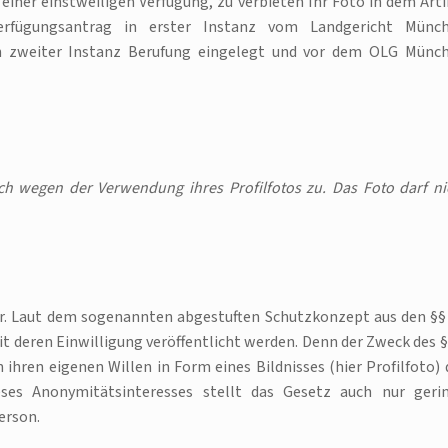
 einer einstweiligen Verfügung, zu verbieten Ihr Foto in dem Arti
Verfügungsantrag in erster Instanz vom Landgericht Münc
 in zweiter Instanz Berufung eingelegt und vor dem OLG Münc
uch wegen der Verwendung ihres Profilfotos zu. Das Foto darf ni
bar. Laut dem sogenannten abgestuften Schutzkonzept aus den §§
it deren Einwilligung veröffentlicht werden. Denn der Zweck des §
 ihren eigenen Willen in Form eines Bildnisses (hier Profilfoto) 
eses Anonymitätsinteresses stellt das Gesetz auch nur geri
erson.