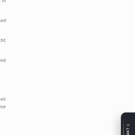
 in
eit
cht
und
eil
ese
✉