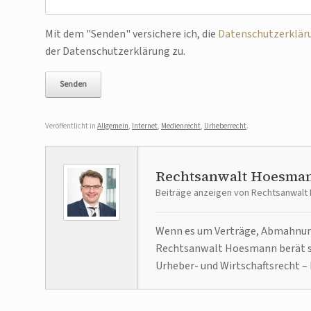
Bitte lasse dieses Feld leer.
Mit dem "Senden" versichere ich, die
Datenschutzerklär
der Datenschutzerklärung zu.
Veröffentlicht in
Allgemein
,
Internet
,
Medienrecht
,
Urheberrecht
.
Rechtsanwalt Hoesma
Beiträge anzeigen von Rechtsanwal
Wenn es um Verträge, Abmahnunge
Rechtsanwalt Hoesmann berät se
Urheber- und Wirtschaftsrecht – 