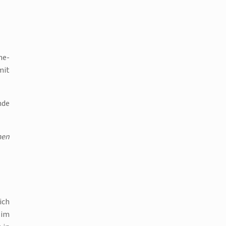
ne-
mit
nde
men
ich
 im