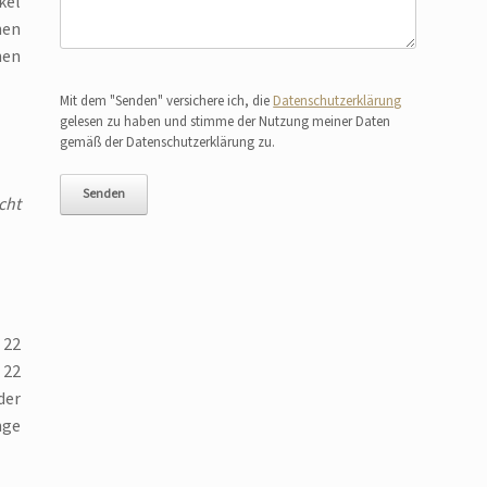
kel
hen
hen
Bitte lasse dieses Feld leer.
Mit dem "Senden" versichere ich, die
Datenschutzerklärung
gelesen zu haben und stimme der Nutzung meiner Daten
gemäß der Datenschutzerklärung zu.
cht
 22
 22
der
nge