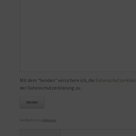
Bitte lasse dieses Feld leer.
Mit dem "Senden" versichere ich, die
Datenschutzerklär
der Datenschutzerklärung zu.
Veröffentlicht in
Allgemein
.