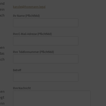
und
kanzlei@hoesmann.legal
ein
ach
Ihr Name
(Pflichtfeld)
Ihre E-Mail-Adresse
(Pflichtfeld)
men
Ihre Telefonnummer
(Pflichtfeld)
das
sch
Betreff
Ihre Nachricht
sen
egt
ann