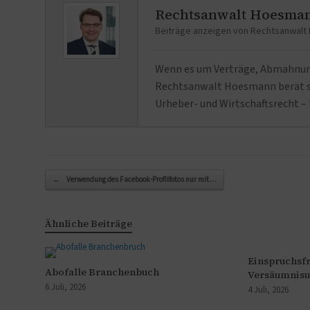
Rechtsanwalt Hoesma
Beiträge anzeigen von Rechtsanwal
Wenn es um Verträge, Abmahnunge
Rechtsanwalt Hoesmann berät se
Urheber- und Wirtschaftsrecht – 
Beitragsnavigation
←
Verwendung des Facebook-Profilfotos nur mit…
Ähnliche Beiträge
Einspruchsfr
Abofalle Branchenbuch
Versäumnisu
6 Juli, 2026
4 Juli, 2026