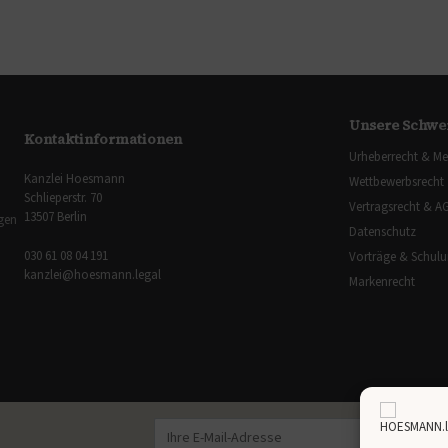
Unsere Schwe
Kontaktinformationen
Urheberrecht & Me
Kanzlei Hoesmann
Wettbewerbsrecht
Schlieperstr. 70
Vertragsrecht & A
13507 Berlin
ngen
Datenschutz
030 61 08 04 191
Vorträge & Schul
kanzlei@hoesmann.legal
Markenrecht