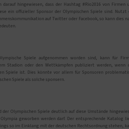
n darauf hingewiesen, dass der Hashtag #Rio2016 von Firmen 
e ein offizieller Sponsor der Olympischen Spiele sind. Nutzt 
enskommunikation auf Twitter oder Facebook, so kann dies n
edeuten.
Olympische Spiele aufgenommen worden sind, kann für Fir
dem Stadion oder den Wettkämpfen publiziert werden, wenn 
en Spiele ist. Dies könnte vor allem für Sponsoren problemati
schen Spiele als solche sponsern.
d der Olympischen Spiele deutlich auf diese Umstände hingewie
 Olympia geworben werden darf. Der entsprechende Katalog li
rdings so im Einklang mit der deutschen Rechtsordnung stehen, k