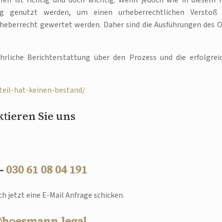
n ist richtig und doch wichtig. Wenn jedoch wie in diesem F
ung genutzt werden, um einen urheberrechtlichen Verstoß
Urheberrecht gewertet werden. Daher sind die Ausführungen des 
hrliche Berichterstattung über den Prozess und die erfolgrei
teil-hat-keinen-bestand/
tieren Sie uns
 –
030 61 08 04 191
h jetzt eine E-Mail Anfrage schicken.
@hoesmann.legal