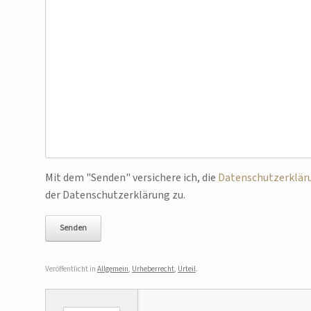
Bitte lasse dieses Feld leer.
Mit dem "Senden" versichere ich, die
Datenschutzerklär
der Datenschutzerklärung zu.
Veröffentlicht in
Allgemein
,
Urheberrecht
,
Urteil
.