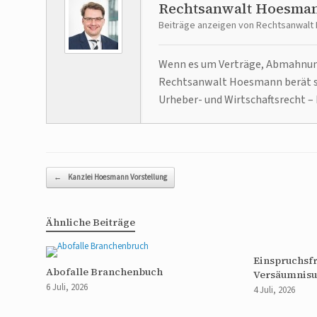
Rechtsanwalt Hoesma
Beiträge anzeigen von Rechtsanwal
Wenn es um Verträge, Abmahnunge
Rechtsanwalt Hoesmann berät se
Urheber- und Wirtschaftsrecht – 
Beitragsnavigation
←
Kanzlei Hoesmann Vorstellung
Ähnliche Beiträge
Einspruchsfr
Abofalle Branchenbuch
Versäumnisu
6 Juli, 2026
4 Juli, 2026