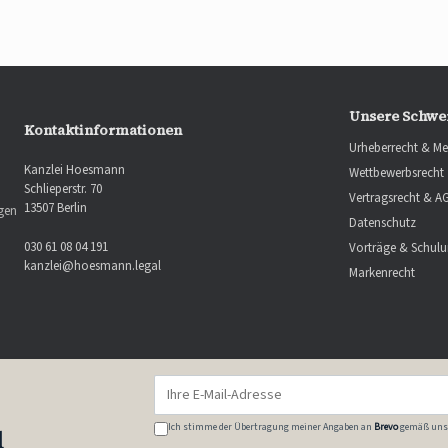
Unsere Schwe
Kontaktinformationen
Urheberrecht & Me
Kanzlei Hoesmann
Wettbewerbsrecht
Schlieperstr. 70
Vertragsrecht & A
13507 Berlin
ngen
Datenschutz
030 61 08 04 191
Vorträge & Schul
kanzlei@hoesmann.legal
Markenrecht
Ich stimme der Übertragung meiner Angaben an
Brevo
gemäß uns
l