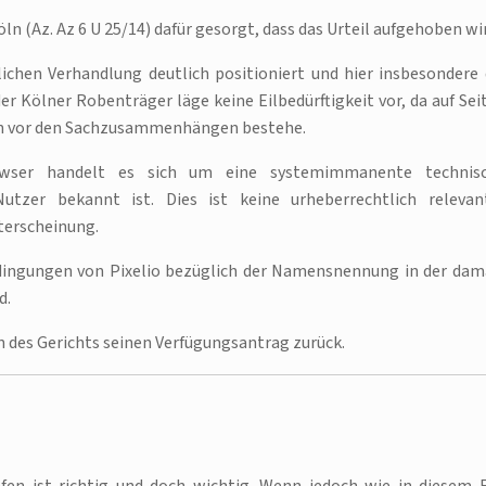
n (Az. Az 6 U 25/14) dafür gesorgt, dass das Urteil aufgehoben wi
chen Verhandlung deutlich positioniert und hier insbesondere 
der Kölner Robenträger läge keine Eilbedürftigkeit vor, da auf Sei
eßen vor den Sachzusammenhängen bestehe.
rowser handelt es sich um eine systemimmanente technis
utzer bekannt ist. Dies ist keine urheberrechtlich relevan
terscheinung.
edingungen von Pixelio bezüglich der Namensnennung in der dam
d.
 des Gerichts seinen Verfügungsantrag zurück.