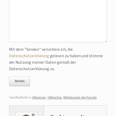
Bitte lasse dieses Feld leer.
Mit dem "Senden" versichere ich, die
Datenschutzerklärung
gelesen zu haben und stimme
der Nutzung meiner Daten gemäß der
Datenschutzerklärung zu.
Veröffentlicht in
Allgemein
,
Hilfreiches
,
Mitteilungen der Kanzlei
.