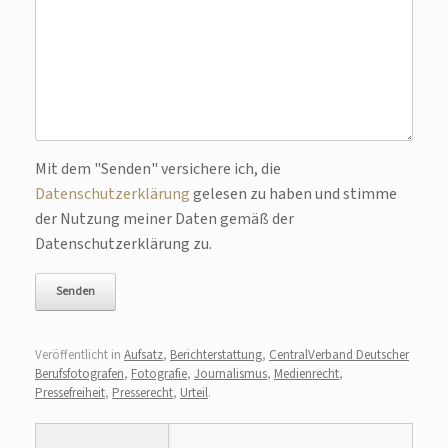
Bitte lasse dieses Feld leer.
Mit dem "Senden" versichere ich, die
Datenschutzerklärung
gelesen zu haben und stimme
der Nutzung meiner Daten gemäß der
Datenschutzerklärung zu.
Veröffentlicht in
Aufsatz
,
Berichterstattung
,
CentralVerband Deutscher
Berufsfotografen
,
Fotografie
,
Journalismus
,
Medienrecht
,
Pressefreiheit
,
Presserecht
,
Urteil
.