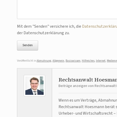
Bitte lasse dieses Feld leer.
Mit dem "Senden" versichere ich, die
Datenschutzerklär
der Datenschutzerklärung zu.
Veröffentlicht in
Abmahnung
,
Allgemein
,
Basiswissen
,
Hilfreiches
,
Internet
,
Medienr
Rechtsanwalt Hoesma
Beiträge anzeigen von Rechtsanwal
Wenn es um Verträge, Abmahnunge
Rechtsanwalt Hoesmann berät se
Urheber- und Wirtschaftsrecht – 