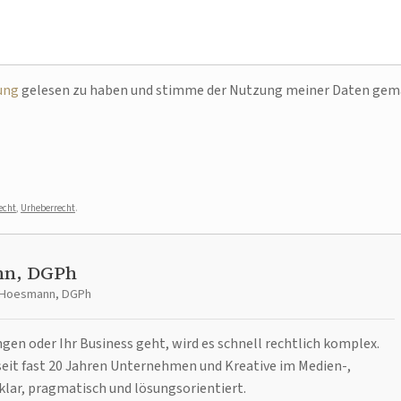
ung
gelesen zu haben und stimme der Nutzung meiner Daten ge
echt
,
Urheberrecht
.
nn, DGPh
t Hoesmann, DGPh
n oder Ihr Business geht, wird es schnell rechtlich komplex.
it fast 20 Jahren Unternehmen und Kreative im Medien-,
klar, pragmatisch und lösungsorientiert.