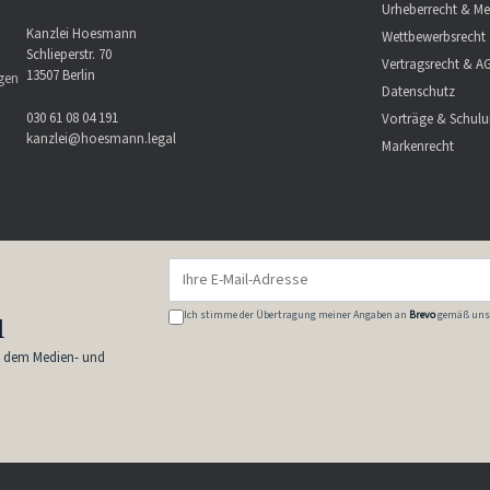
Urheberrecht & Me
Kanzlei Hoesmann
Wettbewerbsrecht
Schlieperstr. 70
Vertragsrecht & A
13507 Berlin
ngen
Datenschutz
030 61 08 04 191
Vorträge & Schul
kanzlei@hoesmann.legal
Markenrecht
Ich stimme der Übertragung meiner Angaben an
Brevo
gemäß uns
l
s dem Medien- und