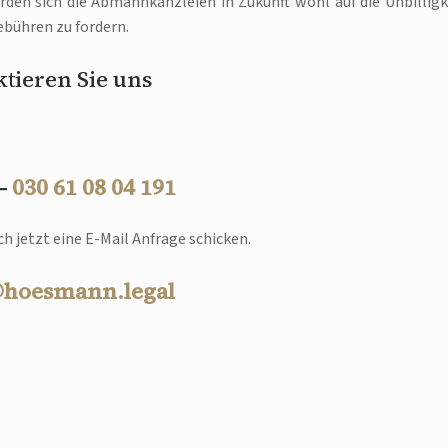
rden sich die Abmahnkanzleien in Zukunft wohl auf die Unbilligk
bühren zu fordern.
tieren Sie uns
 –
030 61 08 04 191
h jetzt eine E-Mail Anfrage schicken.
@hoesmann.legal