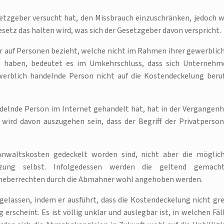
etzgeber versucht hat, den Missbrauch einzuschränken, jedoch w
setz das halten wird, was sich der Gesetzgeber davon verspricht.
ur auf Personen bezieht, welche nicht im Rahmen ihrer gewerblic
lt haben, bedeutet es im Umkehrschluss, dass sich Unternehm
werblich handelnde Person nicht auf die Kostendeckelung beru
delnde Person im Internet gehandelt hat, hat in der Vergangenh
wird davon auszugehen sein, dass der Begriff der Privatperson
Anwaltskosten gedeckelt worden sind, nicht aber die möglic
tzung selbst. Infolgedessen werden die geltend gemach
heberrechten durch die Abmahner wohl angehoben werden.
elassen, indem er ausführt, dass die Kostendeckelung nicht grei
erscheint. Es ist völlig unklar und auslegbar ist, in welchen Fäl