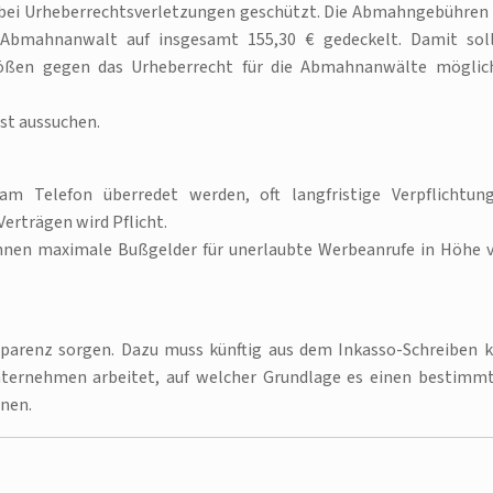
ei Urheberrechtsverletzungen geschützt. Die Abmahngebühren 
Abmahnanwalt auf insgesamt 155,30 € gedeckelt. Damit sol
ößen gegen das Urheberrecht für die Abmahnanwälte möglic
bst aussuchen.
m Telefon überredet werden, oft langfristige Verpflichtun
erträgen wird Pflicht.
nnen maximale Bußgelder für unerlaubte Werbeanrufe in Höhe 
sparenz sorgen. Dazu muss künftig aus dem Inkasso-Schreiben k
ternehmen arbeitet, auf welcher Grundlage es einen bestimm
hnen.