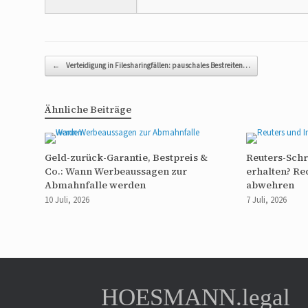
Beitragsnavigation
←
Verteidigung in Filesharingfällen: pauschales Bestreiten…
Ähnliche Beiträge
Geld-zurück-Garantie, Bestpreis &
Reuters-Sch
Co.: Wann Werbeaussagen zur
erhalten? Re
Abmahnfalle werden
abwehren
10 Juli, 2026
7 Juli, 2026
HOESMANN.legal