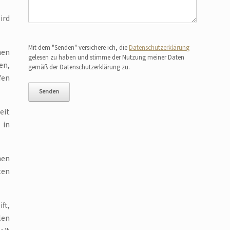
ird
Bitte lasse dieses Feld leer.
Mit dem "Senden" versichere ich, die
Datenschutzerklärung
hen
gelesen zu haben und stimme der Nutzung meiner Daten
en,
gemäß der Datenschutzerklärung zu.
fen
eit
 in
hen
ten
ft,
len