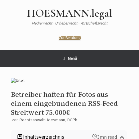
Zum
Inhalt
HOESMANN.legal
springen
Medienrecht · Urheberrecht · Wirtschaftsrecht
Zur Beratung
Menü
Betreiber haften für Fotos aus
einem eingebundenen RSS-Feed
Streitwert 75.000€
von
Rechtsanwalt Hoesmann, DGPh
Inhaltsverzeichnis
3mn read