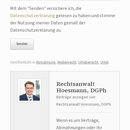
Bitte lasse dieses Feld leer.
Mit dem "Senden" versichere ich, die
Datenschutzerklärung
gelesen zu haben und stimme
der Nutzung meiner Daten gemäß der
Datenschutzerklärung zu.
Veröffentlicht in
Abmahnung
,
Medienrecht
,
Urheberrecht
,
Urteil
.
Rechtsanwalt
Hoesmann, DGPh
Beiträge anzeigen von
Rechtsanwalt Hoesmann, DGPh
Wenn es um Verträge,
Abmahnungen oder Ihr