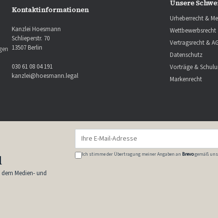
Unsere Schwe
Kontaktinformationen
Urheberrecht & Me
Kanzlei Hoesmann
Wettbewerbsrecht
Schlieperstr. 70
Vertragsrecht & A
13507 Berlin
ngen
Datenschutz
030 61 08 04 191
Vorträge & Schul
kanzlei@hoesmann.legal
Markenrecht
Ich stimme der Übertragung meiner Angaben an
Brevo
gemäß uns
l
s dem Medien- und