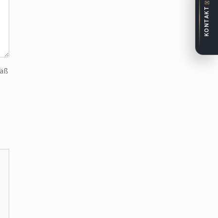
✉
KONTAKT
mäß