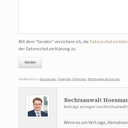
Bitte lasse dieses Feld leer.
Mit dem "Senden" versichere ich, die
Datenschutzerklär
der Datenschutzerklärung zu.
Veröffentlicht in
Basiswissen
,
Fotografie
,
Hilfreiches
,
Mitteilungen der Kanzlei
.
Rechtsanwalt Hoesma
Beiträge anzeigen von Rechtsanwal
Wenn es um Verträge, Abmahnunge