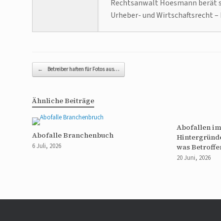
Rechtsanwalt Hoesmann berät se
Urheber- und Wirtschaftsrecht – 
Beitragsnavigation
←
Betreiber haften für Fotos aus…
Ähnliche Beiträge
Abofallen im
Abofalle Branchenbuch
Hintergründ
6 Juli, 2026
was Betroffe
20 Juni, 2026