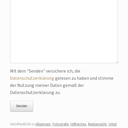
Bitte lasse dieses Feld leer.
Mit dem "Senden" versichere ich, die
Datenschutzerklärung
gelesen zu haben und stimme
der Nutzung meiner Daten gemäß der
Datenschutzerklärung zu.
Veröffentlicht in
Allgemein
,
Fotografie
,
Hilfreiches
,
Medienrecht
,
Urteil
.