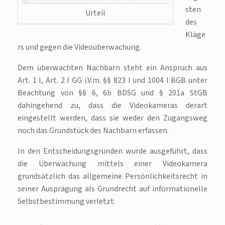
sten
Urteil
des
Kläge
rs und gegen die Videoüberwachung.
Dem überwachten Nachbarn steht ein Anspruch aus
Art. 1 I, Art. 2 I GG i.V.m. §§ 823 I und 1004 I BGB unter
Beachtung von §§ 6, 6b BDSG und § 201a StGB
dahingehend zu, dass die Videokameras derart
eingestellt werden, dass sie weder den Zugangsweg
noch das Grundstück des Nachbarn erfassen.
In den Entscheidungsgründen wurde ausgeführt, dass
die Überwachung mittels einer Videokamera
grundsätzlich das allgemeine Persönlichkeitsrecht in
seiner Ausprägung als Grundrecht auf informationelle
Selbstbestimmung verletzt.