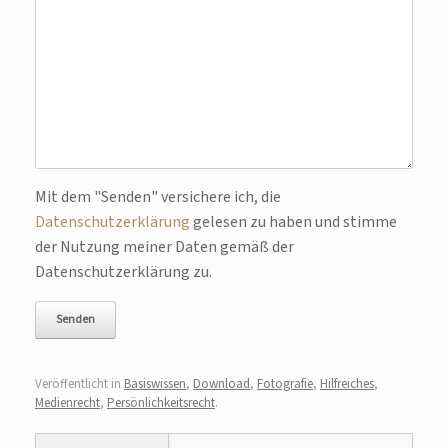
Bitte lasse dieses Feld leer.
Mit dem "Senden" versichere ich, die
Datenschutzerklärung
gelesen zu haben und stimme
der Nutzung meiner Daten gemäß der
Datenschutzerklärung zu.
Veröffentlicht in
Basiswissen
,
Download
,
Fotografie
,
Hilfreiches
,
Medienrecht
,
Persönlichkeitsrecht
.