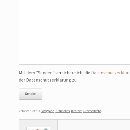
Bitte lasse dieses Feld leer.
Mit dem "Senden" versichere ich, die
Datenschutzerklär
der Datenschutzerklärung zu.
Veröffentlicht in
Fotografie
,
Hilfreiches
,
Internet
,
Urheberrecht
.