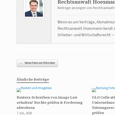
Rechtsanwalt Hoesma
Beiträge anzeigen von Rechtsanwal
Wenn es um Verträge, Abmahnunge
Rechtsanwalt Hoesmann berät se
Urheber- und Wirtschaftsrecht – 
Beitragsnavigation
←
Keine Fotos von Polizisten
Ähnliche Beiträge
Reuters-Schreiben von Image Law
OLG Celle st
erhalten? Rechte prüfen & Forderung
Unternehme
abwehren
Nutzungsrech
prüfen
7 Juli, 2026