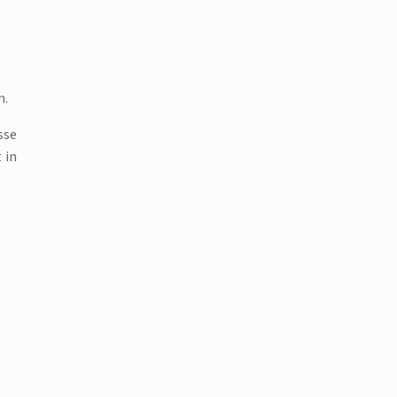
n.
sse
 in