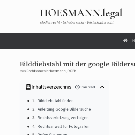
HOESMANN.legal
Medienrecht · Urheberrecht · Wirtschaftsrecht
H
Bilddiebstahl mit der google Bilder
von
Rechtsanwalt Hoesmann, DGPh
Inhaltsverzeichnis
3mn read
Bilddiebstahl finden
Anleitung Google Bildersuche
Rechtsverletzung verfolgen
Rechtsanwalt für Fotografen
Rufen Sie uns an