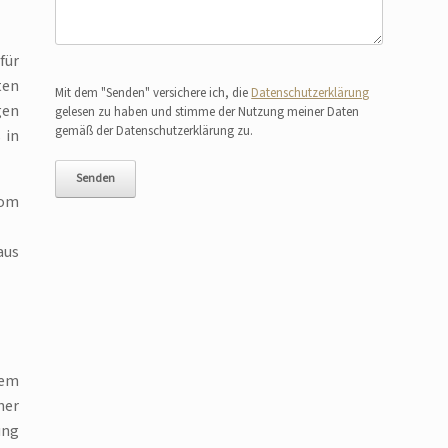
für
Bitte lasse dieses Feld leer.
ten
Mit dem "Senden" versichere ich, die
Datenschutzerklärung
gen
gelesen zu haben und stimme der Nutzung meiner Daten
gemäß der Datenschutzerklärung zu.
 in
vom
aus
nem
her
ung