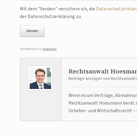
Bitte lasse dieses Feld leer.
Mit dem "Senden" versichere ich, die
Datenschutzerklär
der Datenschutzerklärung zu.
Veröffentlicht in
Allgemein
.
Rechtsanwalt Hoesma
Beiträge anzeigen von Rechtsanwal
Wenn es um Verträge, Abmahnunge
Rechtsanwalt Hoesmann berät se
Urheber- und Wirtschaftsrecht – 