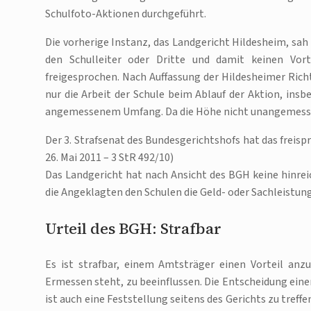
Schulfoto-Aktionen durchgeführt.
Die vorherige Instanz, das Landgericht Hildesheim, s
den Schulleiter oder Dritte und damit keinen Vor
freigesprochen. Nach Auffassung der Hildesheimer Rich
nur die Arbeit der Schule beim Ablauf der Aktion, insb
angemessenem Umfang. Da die Höhe nicht unangemessen s
Der 3. Strafsenat des Bundesgerichtshofs hat das freis
26. Mai 2011 – 3 StR 492/10)
Das Landgericht hat nach Ansicht des BGH keine hinrei
die Angeklagten den Schulen die Geld- oder Sachleistun
Urteil des BGH: Strafbar
Es ist strafbar, einem Amtsträger einen Vorteil anzu
Ermessen steht, zu beeinflussen. Die Entscheidung ein
ist auch eine Feststellung seitens des Gerichts zu tre