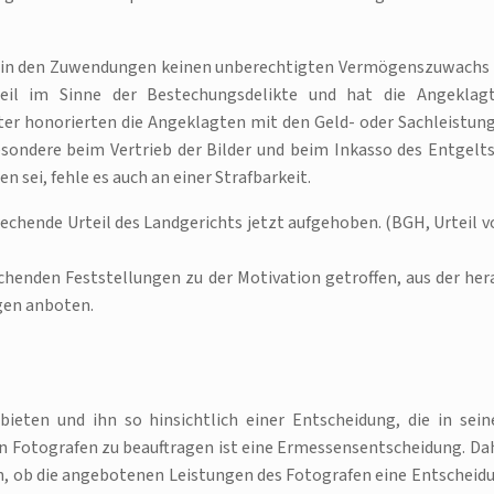
ah in den Zuwendungen keinen unberechtigten Vermögenszuwachs 
teil im Sinne der Bestechungsdelikte und hat die Angeklag
ter honorierten die Angeklagten mit den Geld- oder Sachleistun
esondere beim Vertrieb der Bilder und beim Inkasso des Entgelts
ei, fehle es auch an einer Strafbarkeit.
prechende Urteil des Landgerichts jetzt aufgehoben. (BGH, Urteil 
chenden Feststellungen zu der Motivation getroffen, aus der her
gen anboten.
bieten und ihn so hinsichtlich einer Entscheidung, die in sei
en Fotografen zu beauftragen ist eine Ermessensentscheidung. Da
ffen, ob die angebotenen Leistungen des Fotografen eine Entscheid