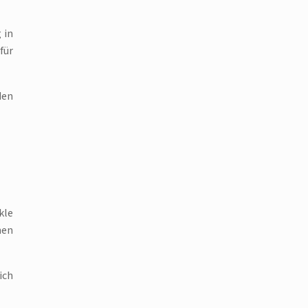
 in
für
den
kle
hen
ich