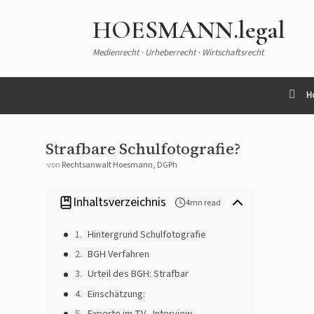
HOESMANN.legal
Medienrecht · Urheberrecht · Wirtschaftsrecht
H
Strafbare Schulfotografie?
von
Rechtsanwalt Hoesmann, DGPh
Inhaltsverzeichnis
4mn read
Hintergrund Schulfotografie
BGH Verfahren
Urteil des BGH: Strafbar
Einschätzung:
Experte im TV - Interview