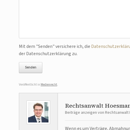
Bitte lasse dieses Feld leer.
Mit dem "Senden" versichere ich, die
Datenschutzerklär
der Datenschutzerklärung zu.
Veröffentlicht in
Medienrecht
.
Rechtsanwalt Hoesma
Beiträge anzeigen von Rechtsanwal
Wenn es um Verträge, Abmahnunge