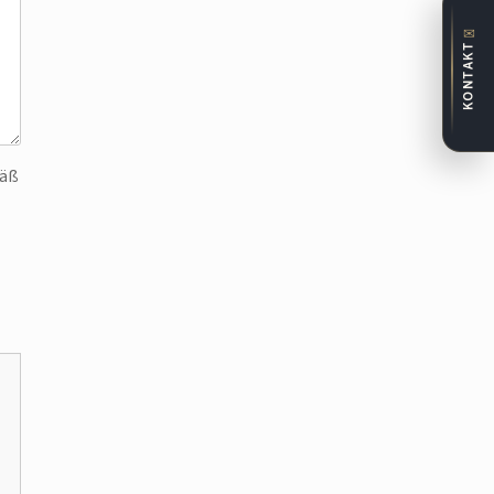
✉
KONTAKT
mäß