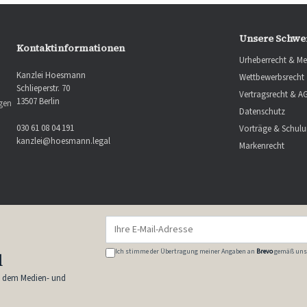
Unsere Schwe
Kontaktinformationen
Urheberrecht & Me
Kanzlei Hoesmann
Wettbewerbsrecht
Schlieperstr. 70
Vertragsrecht & A
13507 Berlin
ngen
Datenschutz
030 61 08 04 191
Vorträge & Schul
kanzlei@hoesmann.legal
Markenrecht
Ich stimme der Übertragung meiner Angaben an
Brevo
gemäß uns
l
s dem Medien- und