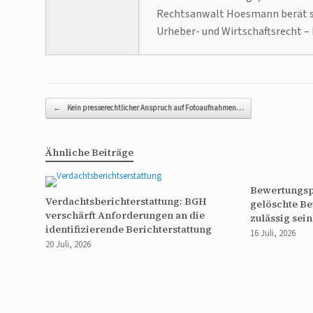
Rechtsanwalt Hoesmann berät se
Urheber- und Wirtschaftsrecht – 
Beitragsnavigation
←
Kein presserechtlicher Anspruch auf Fotoaufnahmen…
Ähnliche Beiträge
Bewertungspo
Verdachtsberichterstattung: BGH
gelöschte B
verschärft Anforderungen an die
zulässig sein
identifizierende Berichterstattung
16 Juli, 2026
20 Juli, 2026