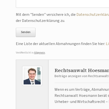
Bitte lasse dieses Feld leer.
Mit dem "Senden" versichere ich, die
Datenschutzerklär
der Datenschutzerklärung zu.
Eine Liste der aktuellen Abmahnungen finden Sie hier:
L
Veröffentlicht in
Allgemein
.
Rechtsanwalt Hoesma
Beiträge anzeigen von Rechtsanwal
Wenn es um Verträge, Abmahnunge
Rechtsanwalt Hoesmann berät se
Urheber- und Wirtschaftsrecht – 