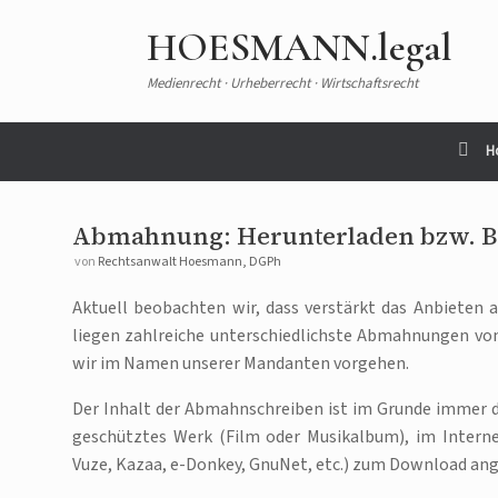
Zum
Inhalt
HOESMANN.legal
springen
Medienrecht · Urheberrecht · Wirtschaftsrecht
H
Abmahnung: Herunterladen bzw. Be
von
Rechtsanwalt Hoesmann, DGPh
Aktuell beobachten wir, dass verstärkt das Anbieten
liegen zahlreiche unterschiedlichste Abmahnungen vo
wir im Namen unserer Mandanten vorgehen.
Der Inhalt der Abmahnschreiben ist im Grunde immer 
geschütztes Werk (Film oder Musikalbum), im Interne
Vuze, Kazaa, e-Donkey, GnuNet, etc.) zum Download an