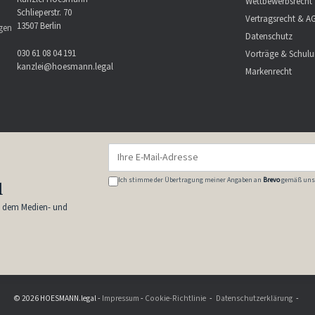
Wettbewerbsrecht
Schlieperstr. 70
Vertragsrecht & A
13507 Berlin
ngen
Datenschutz
030 61 08 04 191
Vorträge & Schul
kanzlei@hoesmann.legal
Markenrecht
E-
Mail-
Adresse
Ich stimme der Übertragung meiner Angaben an
Brevo
gemäß uns
l
s dem Medien- und
© 2026 HOESMANN.legal -
Impressum
-
Cookie-Richtlinie
Datenschutzerklärung