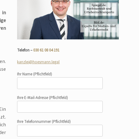
 in
ige
ren
Telefon –
030 61 08 04 191
en.
kanzlei@hoesmann.legal
sse
Ihr Name
(Pflichtfeld)
Ihre E-Mail-Adresse
(Pflichtfeld)
Ein
zt.
Ihre Telefonnummer
(Pflichtfeld)
ich
der