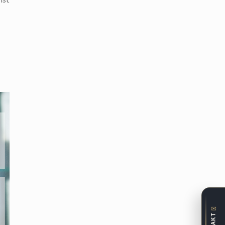
ist
✉