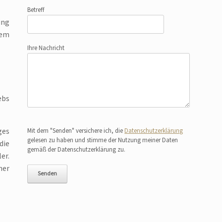
Betreff
ung
dem
Ihre Nachricht
ebs
Bitte lasse dieses Feld leer.
ges
Mit dem "Senden" versichere ich, die
Datenschutzerklärung
gelesen zu haben und stimme der Nutzung meiner Daten
die
gemäß der Datenschutzerklärung zu.
er.
her