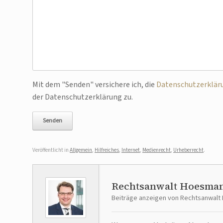
Bitte lasse dieses Feld leer.
Mit dem "Senden" versichere ich, die
Datenschutzerklär
der Datenschutzerklärung zu.
Veröffentlicht in
Allgemein
,
Hilfreiches
,
Internet
,
Medienrecht
,
Urheberrecht
.
Rechtsanwalt Hoesma
Beiträge anzeigen von Rechtsanwal