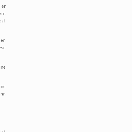
 er
ern
bst
ten
ese
ine
ine
ann