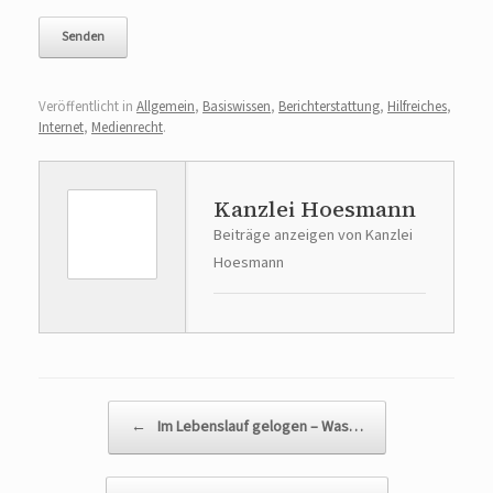
Veröffentlicht in
Allgemein
,
Basiswissen
,
Berichterstattung
,
Hilfreiches
,
Internet
,
Medienrecht
.
Kanzlei Hoesmann
Beiträge anzeigen von Kanzlei
Hoesmann
Beitragsnavigation
←
Im Lebenslauf gelogen – Was…