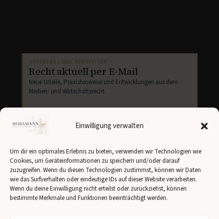
HOESMANN.LEGAL NEWSLETTER
Recht aktuell per E-Mail
Neue Urteile, Praxishinweise und Entwicklungen aus dem
Medien- und Wirtschaftsrecht.
Einwilligung verwalten
Um dir ein optimales Erlebnis zu bieten, verwenden wir Technologien wie
Cookies, um Geräteinformationen zu speichern und/oder darauf
Newsletter abonnieren
zuzugreifen. Wenn du diesen Technologien zustimmst, können wir Daten
wie das Surfverhalten oder eindeutige IDs auf dieser Website verarbeiten.
Ich stimme der Übertragung meiner Angaben an
Brevo
gemäß unserer
Datenschutzerklärung
zu.
Wenn du deine Einwilligung nicht erteilst oder zurückziehst, können
bestimmte Merkmale und Funktionen beeinträchtigt werden.